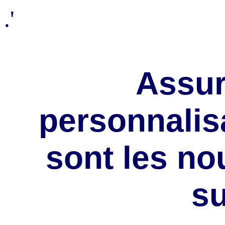
.'
Assur
personnalisat
sont les no
s