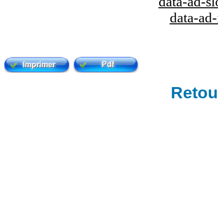
data-ad-s
data-ad
Retour