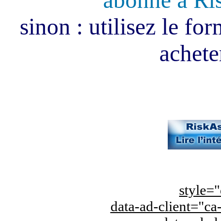
abonné à Ri
sinon : utilisez le fo
acheter
style="
data-ad-client="