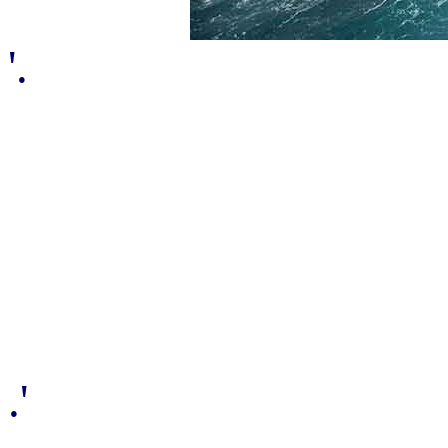
'.
.'