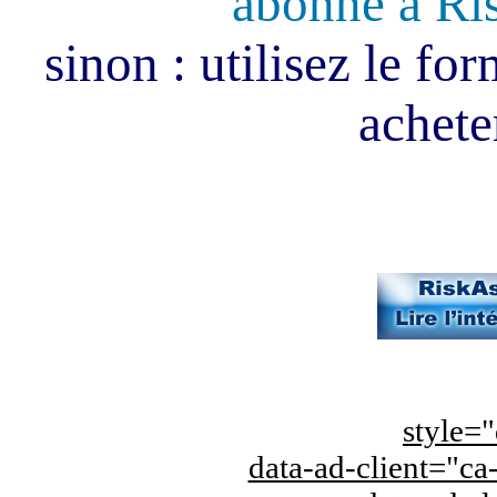
abonné à Ri
sinon : utilisez le fo
acheter
style="
data-ad-client="