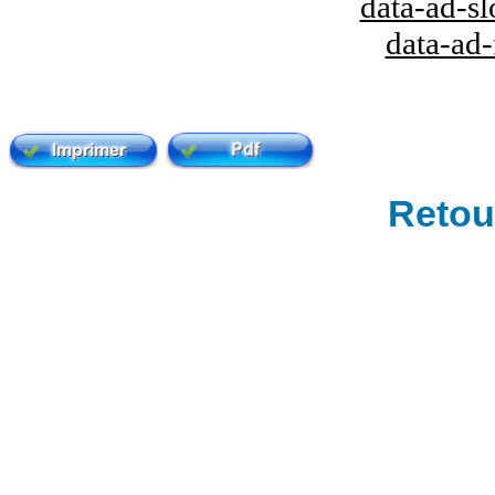
data-ad-s
data-ad
Retour