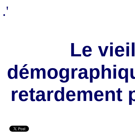
.'
Le viei
démographiqu
retardement p