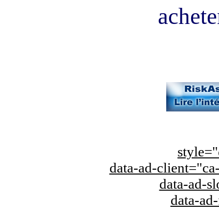
acheter
style="
data-ad-client="
data-ad-s
data-ad