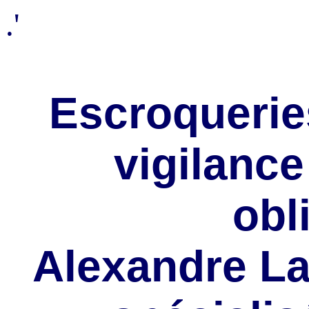
.'
Escroqueries
vigilance
obl
Alexandre La