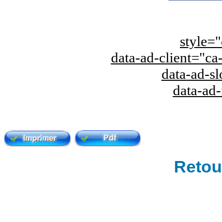
style="
data-ad-client="
data-ad-s
data-ad
Retour