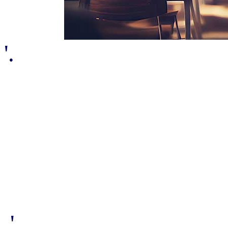
'.
.'