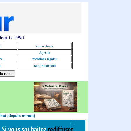
 depuis 1994
s
nominations
Agenda
es
mentions légales
e
Terre-Futur.com
'hui (depuis minuit)