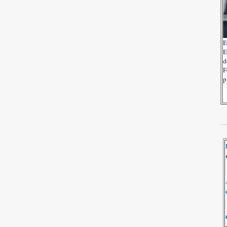
E
E
d
F
p