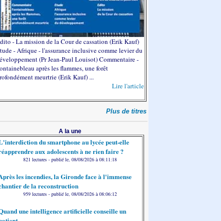
dito - La mission de la Cour de cassation (Erik Kauf)
tude - Afrique - l'assurance inclusive comme levier du
éveloppement (Pr Jean-Paul Louisot) Commentaire -
ontainebleau après les flammes, une forêt
rofondément meurtrie (Erik Kauf) ...
Lire l'article
Plus de titres
A la une
L'interdiction du smartphone au lycée peut-elle
réapprendre aux adolescents à ne rien faire ?
821 lectures - publié le, 08/08/2026 à 08:11:18
Après les incendies, la Gironde face à l'immense
chantier de la reconstruction
959 lectures - publié le, 08/08/2026 à 08:06:12
Quand une intelligence artificielle conseille un
patient