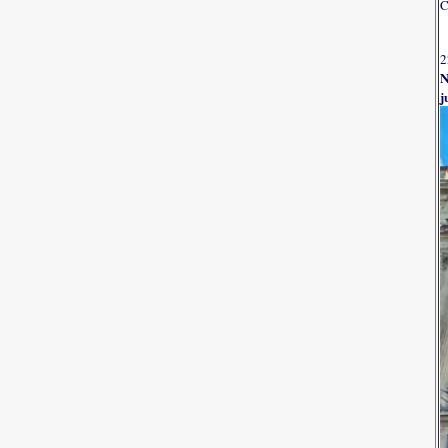
C
2
N
j