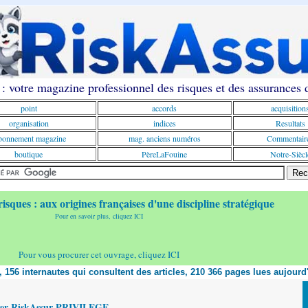
: votre magazine professionnel des risques et des assurances
point
accords
acquisition
organisation
indices
Resultats
onnement magazine
mag. anciens numéros
Commentair
boutique
PèreLaFouine
Notre-Siècl
risques : aux origines françaises d'une discipline stratégique
Pour en savoir plus, cliquez ICI
Pour vous procurer cet ouvrage, cliquez ICI
t, 156 internautes qui consultent des articles, 210 366 pages lues aujourd
yer RiskAssur PRIVILEGE,