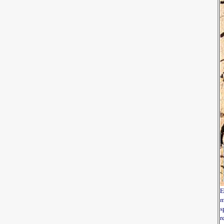
E
m
s
r