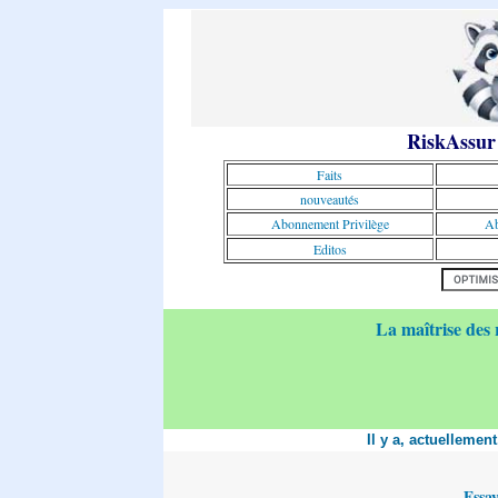
RiskAssur
Faits
nouveautés
Abonnement Privilège
Ab
Editos
La maîtrise des 
Il y a, actuellemen
Essa