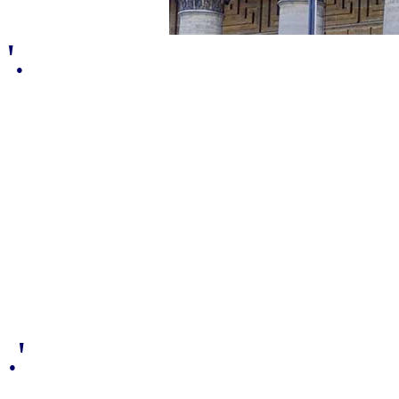
'.
.'