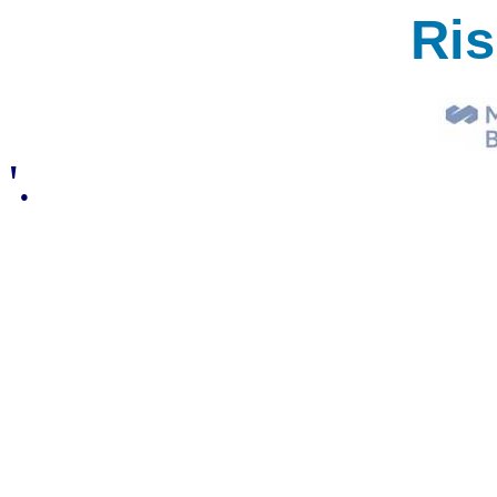
Ri
'.