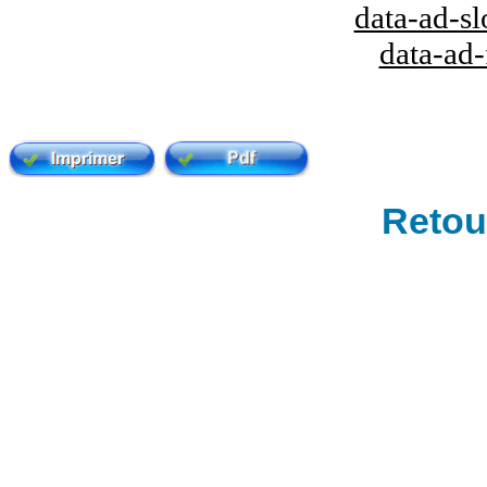
data-ad-s
data-ad
Retour