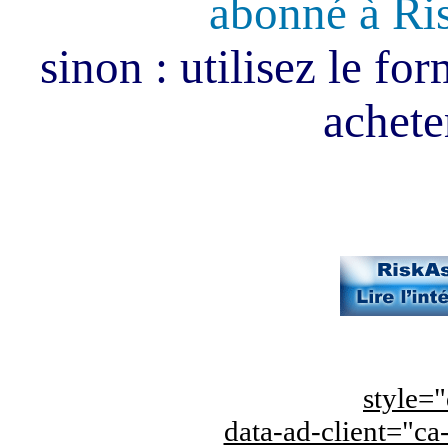
abonné à Ri
sinon : utilisez le fo
acheter
style="
data-ad-client="