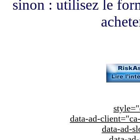
sinon : utilisez le fo
acheter
style="
data-ad-client="
data-ad-s
data-ad