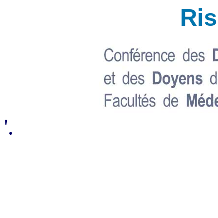
Ri
'.