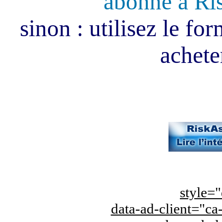
abonné à Ri
sinon : utilisez le fo
acheter
style="
data-ad-client="