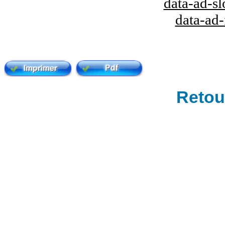
data-ad-s
data-ad
Retour