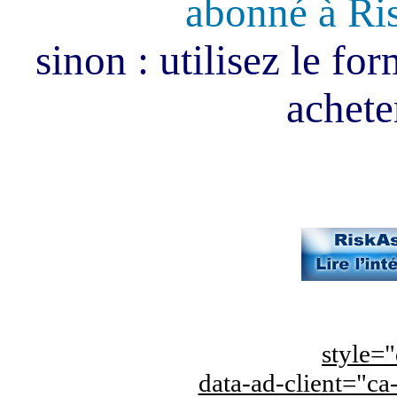
abonné à Ri
sinon : utilisez le fo
acheter
style="
data-ad-client="