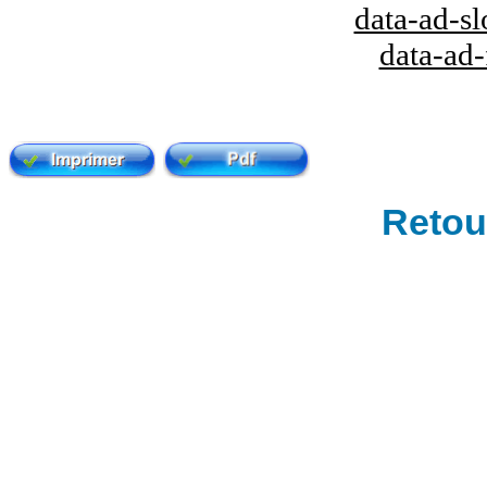
data-ad-s
data-ad
Retour