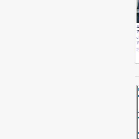
E
E
d
F
p