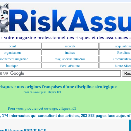
: votre magazine professionnel des risques et des assurances
point
accords
acquisition
organisation
indices
Resultats
onnement magazine
mag. anciens numéros
Commentair
boutique
PèreLaFouine
Notre-Siècl
risques : aux origines françaises d'une discipline stratégique
Pour en savoir plus, cliquez ICI
Pour vous procurer cet ouvrage, cliquez ICI
t, 174 internautes qui consultent des articles, 203 893 pages lues aujourd
yer RiskAssur PRIVILEGE,