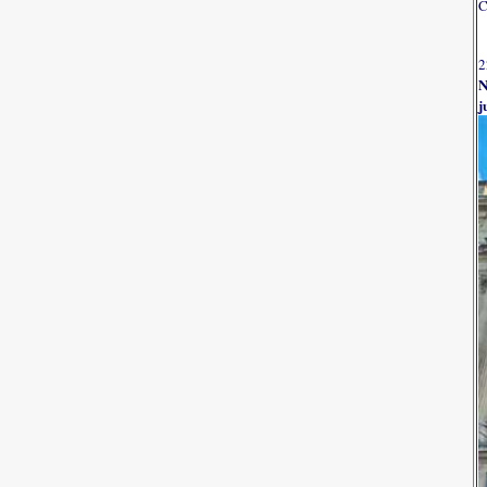
C
2
N
j