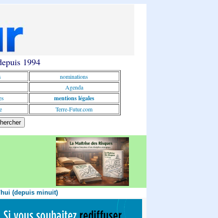
 depuis 1994
s
nominations
Agenda
es
mentions légales
e
Terre-Futur.com
'hui (depuis minuit)