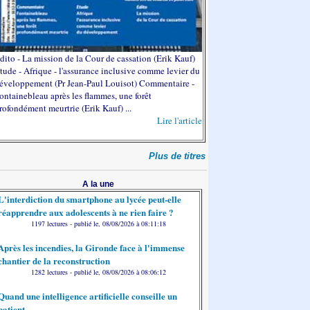
dito - La mission de la Cour de cassation (Erik Kauf)
tude - Afrique - l'assurance inclusive comme levier du
éveloppement (Pr Jean-Paul Louisot) Commentaire -
ontainebleau après les flammes, une forêt
rofondément meurtrie (Erik Kauf) ...
Lire l'article
Plus de titres
A la une
L'interdiction du smartphone au lycée peut-elle
réapprendre aux adolescents à ne rien faire ?
1197 lectures - publié le, 08/08/2026 à 08:11:18
Après les incendies, la Gironde face à l'immense
chantier de la reconstruction
1282 lectures - publié le, 08/08/2026 à 08:06:12
Quand une intelligence artificielle conseille un
patient