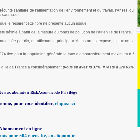
écurité sanitaire de l’alimentation de l’environnement et du travail, l’Anses, qui
e sans seuil.
aquelle respirer cette fibre ne présente aucun risque.
é définie à partir de la mesure du fonds de pollution de l’air en Ile de France.
 autorisée par dix, en affichant le principe « Moins on est exposé, mieux on se
 1974 fixe pour la population générale le taux d’empoussièrement maximum à 5
r d’Ile de France a considérablement
(vous en avez lu 37%, il reste à lire 63%,
…
rvée aux abonnés à RiskAssur-hebdo Privilège
bonné, pour vous identifier,
cliquez ici
Abonnement en ligne
s pour 504 euros ttc, en cliquant ici