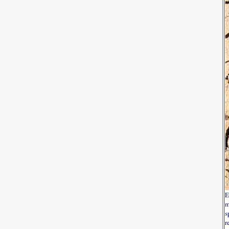
E
m
s
r