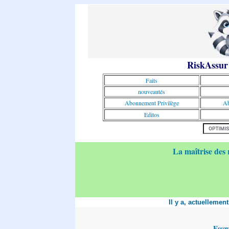
RiskAssur
Faits
nouveautés
Abonnement Privilège
Ab
Editos
La maîtrise des 
Il y a, actuellemen
Essa