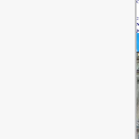
C
2
N
j