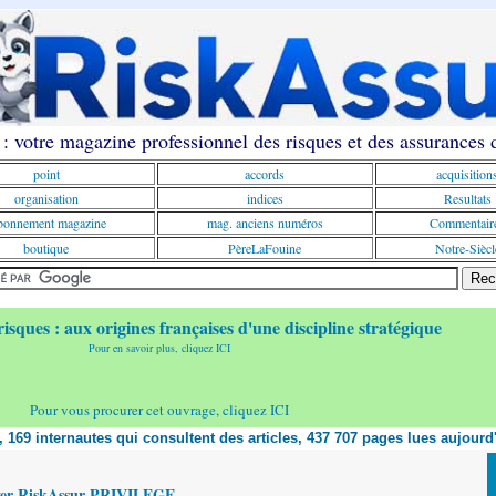
: votre magazine professionnel des risques et des assurances
point
accords
acquisition
organisation
indices
Resultats
onnement magazine
mag. anciens numéros
Commentair
boutique
PèreLaFouine
Notre-Siècl
risques : aux origines françaises d'une discipline stratégique
Pour en savoir plus, cliquez ICI
Pour vous procurer cet ouvrage, cliquez ICI
t, 169 internautes qui consultent des articles, 437 707 pages lues aujourd
yer RiskAssur PRIVILEGE,