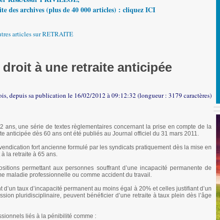
te des archives (plus de 40 000 articles) : cliquez ICI
utres articles sur RETRAITE
roit à une retraite anticipée
ois, depuis sa publication le 16/02/2012 à 09:12:32 (longueur : 3179 caractères)
 62 ans, une série de textes règlementaires concernant la prise en compte de la
raite anticipée dès 60 ans ont été publiés au Journal officiel du 31 mars 2011.
revendication fort ancienne formulé par les syndicats pratiquement dès la mise en
à la retraite à 65 ans.
ositions permettant aux personnes souffrant d’une incapacité permanente de
mme maladie professionnelle ou comme accident du travail.
 d’un taux d’incapacité permanent au moins égal à 20% et celles justifiant d’un
on pluridisciplinaire, peuvent bénéficier d’une retraite à taux plein dès l’âge
ssionnels liés à la pénibilité comme :