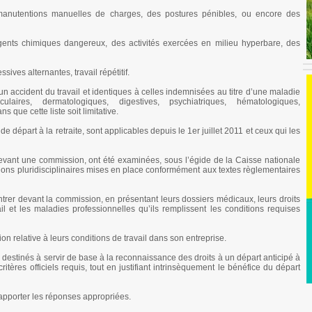
anutentions manuelles de charges, des postures pénibles, ou encore des
nts chimiques dangereux, des activités exercées en milieu hyperbare, des
sives alternantes, travail répétitif.
à un accident du travail et identiques à celles indemnisées au titre d’une maladie
ulaires, dermatologiques, digestives, psychiatriques, hématologiques,
 que cette liste soit limitative.
de départ à la retraite, sont applicables depuis le 1er juillet 2011 et ceux qui les
vant une commission, ont été examinées, sous l’égide de la Caisse nationale
ions pluridisciplinaires mises en place conformément aux textes règlementaires
trer devant la commission, en présentant leurs dossiers médicaux, leurs droits
il et les maladies professionnelles qu’ils remplissent les conditions requises
on relative à leurs conditions de travail dans son entreprise.
s destinés à servir de base à la reconnaissance des droits à un départ anticipé à
ritères officiels requis, tout en justifiant intrinsèquement le bénéfice du départ
 apporter les réponses appropriées.