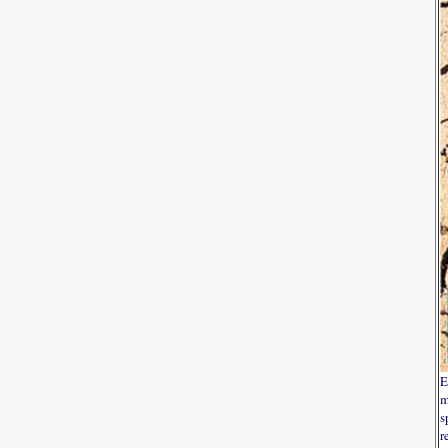
E
m
s
r