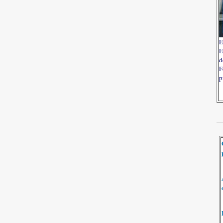
E
E
d
F
p