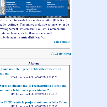
dito - La mission de la Cour de cassation (Erik Kauf)
tude - Afrique - l'assurance inclusive comme levier du
éveloppement (Pr Jean-Paul Louisot) Commentaire -
ontainebleau après les flammes, une forêt
rofondément meurtrie (Erik Kauf) ...
Lire l'article
Plus de titres
A la une
Quand une intelligence artificielle conseille un
patient
1054 lectures - publié le, 07/08/2026 à 08:15:31
Après un sinistre, faut-il reconstruire à l'identique
ou rendre le bâtiment plus résistant ?
1155 lectures - publié le, 07/08/2026 à 08:08:09
Le FLNC rejette le projet d'autonomie de la Corse
1102 lectures - publié le, 07/08/2026 à 08:02:42