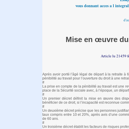
vous donnant acces a l integrali
d'a
Mise en œuvre du d
Article lu 21459 f
Après avoir porté l’âgé légal de départ à la retraite à
pénibilité au travail pour l’ouverture du droit à une ret
#
La prise en compte de la pénibilité au travail est une 
place de la Sécurité sociale avec, à l’époque, un départ 
#
Un premier décret définit la mise en œuvre des disp
bénéficier de ce droit, si l’incapacité est reconnue co
#
Un deuxième décret précise que les personnes justifiant
taux compris entre 10 et 20%, après avis d’une commissi
de 60 ans.
#
Un troisième décret établit les facteurs de risques profe