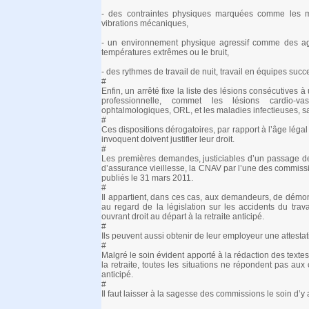
- des contraintes physiques marquées comme les m
vibrations mécaniques,
- un environnement physique agressif comme des age
températures extrêmes ou le bruit,
- des rythmes de travail de nuit, travail en équipes succes
#
Enfin, un arrêté fixe la liste des lésions consécutives 
professionnelle, commet les lésions cardio-vasc
ophtalmologiques, ORL, et les maladies infectieuses, sans
#
Ces dispositions dérogatoires, par rapport à l’âge légal 
invoquent doivent justifier leur droit.
#
Les premières demandes, justiciables d’un passage de
d’assurance vieillesse, la CNAV par l’une des commiss
publiés le 31 mars 2011.
#
Il appartient, dans ces cas, aux demandeurs, de démon
au regard de la législation sur les accidents du trava
ouvrant droit au départ à la retraite anticipé.
#
Ils peuvent aussi obtenir de leur employeur une attestati
#
Malgré le soin évident apporté à la rédaction des texte
la retraite, toutes les situations ne répondent pas aux c
anticipé.
#
Il faut laisser à la sagesse des commissions le soin d’y