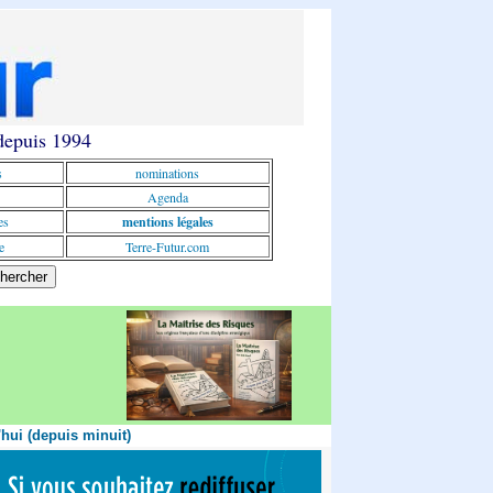
 depuis 1994
s
nominations
Agenda
es
mentions légales
e
Terre-Futur.com
'hui (depuis minuit)