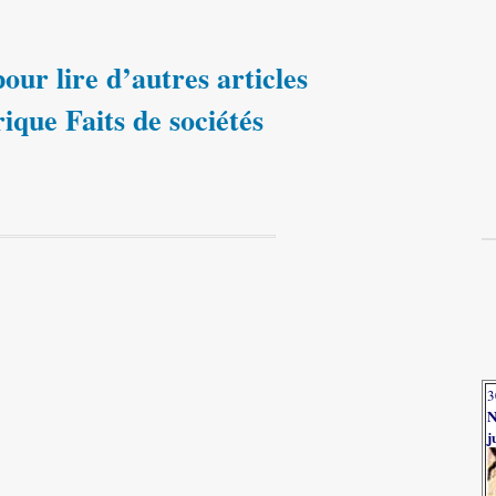
our lire d’autres articles
rique Faits de sociétés
3
N
j