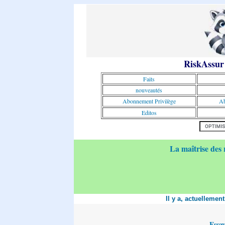
RiskAssur
Faits
nouveautés
Abonnement Privilège
Ab
Editos
La maîtrise des 
Il y a, actuellemen
Essa