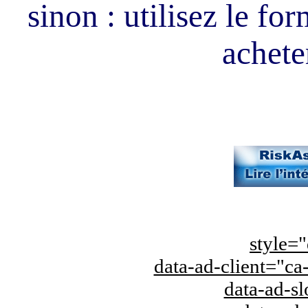
sinon : utilisez le fo
acheter
style="
data-ad-client="
data-ad-s