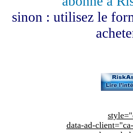
abonné à Ri
sinon : utilisez le fo
acheter
style="
data-ad-client="