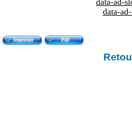
data-ad-s
data-ad
Retour