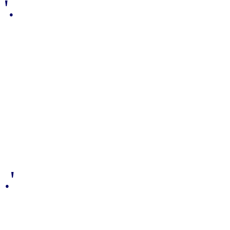
'.
.'