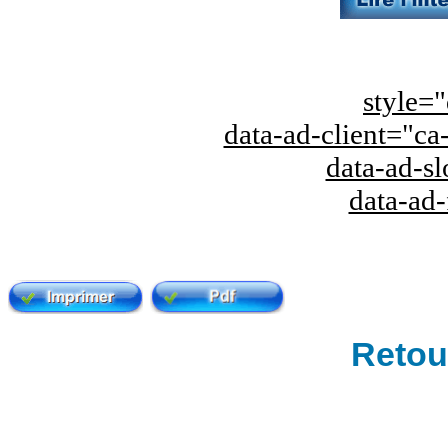
style="
data-ad-client="
data-ad-s
data-ad
Retour