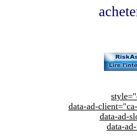
acheter
style="
data-ad-client="
data-ad-s
data-ad