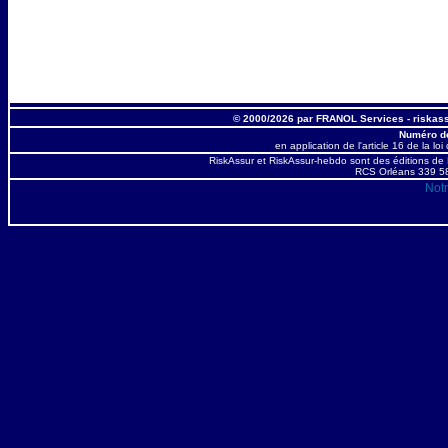
© 2000/2026 par FRANOL Services - riska
Numéro de
en application de l'article 16 de la loi
RiskAssur et RiskAssur-hebdo sont des éditions de
RCS Orléans 339 587
Notr