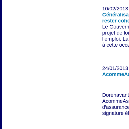
10/02/2013 
Généralisa
rester coh
Le Gouverne
projet de lo
l’emploi. L
à cette occa
24/01/2013 
AcommeAssu
Dorénavant,
AcommeAssu
d'assurance
signature é