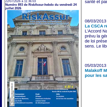
22/07/2026 à 11:36:03
santé et par
Numéro 893 de RiskAssur-hebdo du vendredi 24
juillet 2026
08/03/2013 
La CSCA ré
L’Accord Na
prévu la gé
de loi prés
sens. Le lib
05/03/2013 
Malakoff M
pour les sa