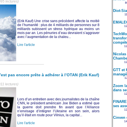
995 lectures)
8
Diot-Si
11
(Erik Kauf) Une crise sans précédent affecte la moitié
EMALEC
de l’humanité : plus de 4 milliards de personnes sur 8
12
milliards subissent un stress hydrique au moins un
mois par an. Les pénuries d’eau devraient s’aggraver
TechWol
avec l’augmentation de la chaleu...
transfo
compét
Lire l'article
12
Nicolas
Chambe
12
GTT et 
managé
’est pas encore prête à adhérer à l’OTAN (Erik Kauf)
12
11 lectures)
Zoom la
dans se
12
Lors d’un entretien avec des journalistes de la chaîne
FINARE 
CNN, le président américain Joe Biden a estimé que
ses ass
la guerre doit prendre fin avant que l’Alliance
12
n’envisage d’intégrer l’Ukraine en son sein, alors
qu’il était en route pour Vilnius, la capital...
Cinven 
14
Lire l'article