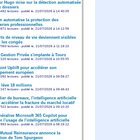
r Hugo mise sur la détection automatisée
x dossiers
462 lectures - publié le, 21/07/2026 à 14:40:05
on automatise la protection des
ries professionnelles
971 lectures - publié le, 21/07/2026 à 14:12:59
rts de niveau de vie deviennent visibles
 les congés
093 lectures - publié le, 21/07/2026 à 11:19:10
Gestion Privée s'implante à Tours
220 lectures - publié le, 21/07/2026 à 10:55:55
int Upliift pour accélérer son
ppement européen
392 lectures - publié le, 21/07/2026 à 09:58:27
 lève 18 millions
247 lectures - publié le, 21/07/2026 à 09:46:43
er de bureaux, l'intelligence artificielle
 accélérer la fracture du marché locatif
522 lectures - publié le, 21/07/2026 à 09:10:20
éralise Microsoft 365 Copilot pour
r l'usage de l'intelligence artificielle
893 lectures - publié le, 21/07/2026 à 08:19:12
 Mutual Reinsurance annonce la
tion de Tom Spurgeon