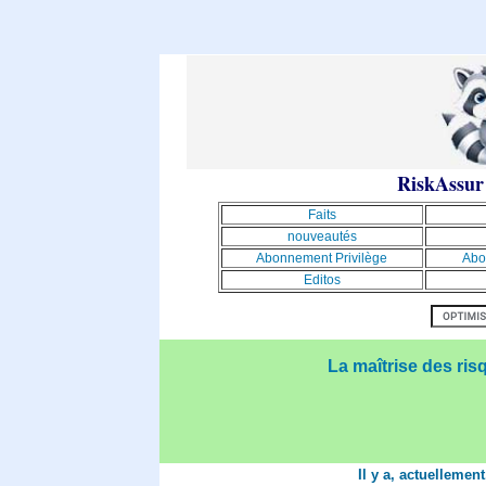
RiskAssur
Faits
nouveautés
Abonnement Privilège
Abo
Editos
La maîtrise des ris
Il y a, actuellemen