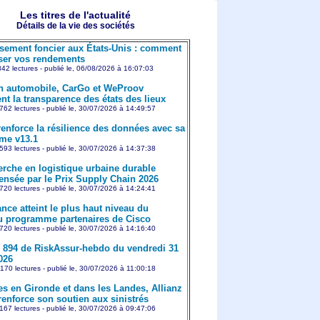
Les titres de l'actualité
Détails de la vie des sociétés
ssement foncier aux États-Unis : comment
er vos rendements
842 lectures - publié le, 06/08/2026 à 16:07:03
n automobile, CarGo et WeProov
nt la transparence des états des lieux
762 lectures - publié le, 30/07/2026 à 14:49:57
enforce la résilience des données avec sa
rme v13.1
593 lectures - publié le, 30/07/2026 à 14:37:38
erche en logistique urbaine durable
nsée par le Prix Supply Chain 2026
720 lectures - publié le, 30/07/2026 à 14:24:41
nce atteint le plus haut niveau du
 programme partenaires de Cisco
720 lectures - publié le, 30/07/2026 à 14:16:40
894 de RiskAssur-hebdo du vendredi 31
2026
170 lectures - publié le, 30/07/2026 à 11:00:18
es en Gironde et dans les Landes, Allianz
renforce son soutien aux sinistrés
167 lectures - publié le, 30/07/2026 à 09:47:06