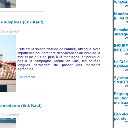
WhatsA
25
Numéro 
juillet 
s auspices (Erik Kauf)
25
Remake 
031 lectures)
stratég
26
INSUREM
L’été est la saison chaude de l’année, attendue avec
INTEGR
impatience pour prendre des vacances au bord de la
26
mer et de plus en plus à la montagne, et pourquoi
pas à la campagne. Même en ville, les soirées
Le Créd
longues permettent de passer des moments
Kathle
agréables...
26
Lire l'article
Sylvestr
SMABT
26
Regroup
solution
mensual
e moderne (Erik Kauf)
26
Bab el-
494 lectures)
pétrole 
26