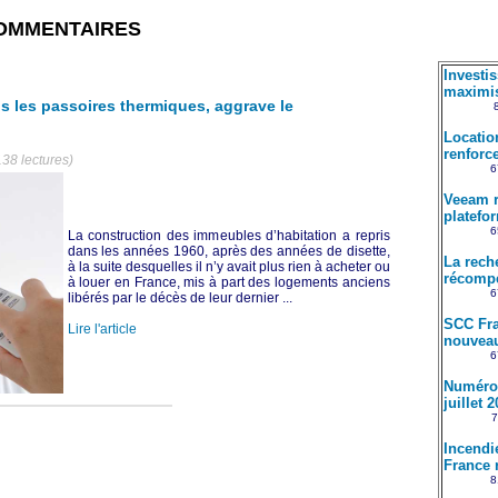
OMMENTAIRES
Investi
maximis
s les passoires thermiques, aggrave le
Locatio
renforce
138 lectures)
6
Veeam r
platefo
6
La construction des immeubles d’habitation a repris
dans les années 1960, après des années de disette,
La rech
à la suite desquelles il n’y avait plus rien à acheter ou
récompe
à louer en France, mis à part des logements anciens
6
libérés par le décès de leur dernier ...
SCC Fra
Lire l'article
nouveau
6
Numéro 
juillet 
7
Incendi
France 
8