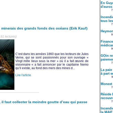
En Guya
d'euros 
7
Incendi
tous le
7
s minerais des grands fonds des océans (Erik Kauf)
Heymond
9
191 lectures)
Financer
médicam
9
C’est dans les années 1860 que les lecteurs de Jules
GOin re
Verne, qui se sont passionnés pour son ouvrage «
paiemen
Vingt mille lieux sous la mer » où il a fait œuvre de
7
visionnaire « a fait annoncer par le capitaine Nemo
qu’il existe, au fond des mers des mines d...
La paie
à part e
Lire l'article
9
Monext 
7
Réside 
recouvr
 il faut collecter la moindre goutte d’eau qui passe
7
Incendi
la MAIF 