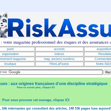
: votre magazine professionnel des risques et des assurances
point
accords
acquisitio
organisation
indices
Resultats
nnement magazine
mag. anciens numéros
Commentai
boutique
PèreLaFouine
Notre-Sièc
ques : aux origines françaises d'une discipline stratégique
Pour en savoir plus, cliquez ICI
Pour vous procurer cet ouvrage, cliquez ICI
t, 166 internautes qui consultent des articles, 148 536 pages lues aujourd