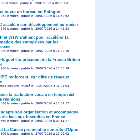
093 lectures - publié le, 29/07/2026 à 08:23:03
aci ouvre un bureau en Pologne
962 lectures - publié le, 28/07/2026 à 14:52:52
 accélère son développement européen
746 lectures - publié le, 28/07/2026 à 14:42:53
f et WTW s'allient pour accélérer la
rmation des entreprises par les
ences
089 lectures - publié le, 28/07/2026 à 14:32:16
 Huguet élu président de la Franco-British
r
280 lectures - publié le, 28/07/2026 à 13:55:39
HPE renforcent leur offre de réseaux
s
561 lectures - publié le, 28/07/2026 à 11:21:03
nce la traduction vocale en temps réel
s réunions
688 lectures - publié le, 28/07/2026 à 10:04:17
adapte son organisation et accompagne
urés face aux Incendies en France
550 lectures - publié le, 28/07/2026 à 09:44:27
et La Caisse prennent le contrôle d'Optio
866 lectures - publié le, 27/07/2026 à 16:06:02