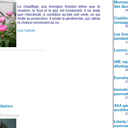
Monsieu
des fau
Le chauffage aux énergies fossiles telles que le
charbon, le fioul et le gaz est condamné. Il ne reste
26
que l’électricité, à condition qu’elle soit verte, ce qui
Coaliti
limite sa production. Il existe la géothermie, qui utilise
message
la chaleur provenant du ce...
26
Lire l'article
Les éca
pendant
27
Lumnis 
27
iWE rejo
dévelo
28
Eurodia
27
Immobili
pourrait
27
AXA gén
llation
accélére
27
303 lectures)
Liberty
nomina