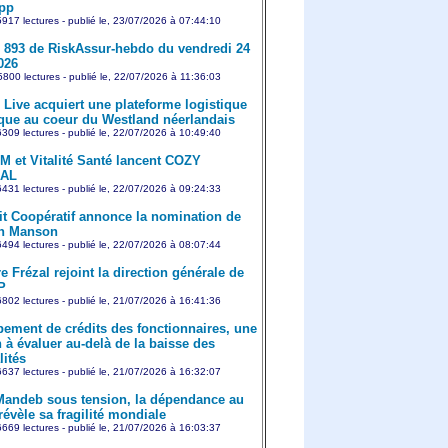
pp
917 lectures - publié le, 23/07/2026 à 07:44:10
893 de RiskAssur-hebdo du vendredi 24
2026
800 lectures - publié le, 22/07/2026 à 11:36:03
Live acquiert une plateforme logistique
ique au coeur du Westland néerlandais
309 lectures - publié le, 22/07/2026 à 10:49:40
 et Vitalité Santé lancent COZY
AL
431 lectures - publié le, 22/07/2026 à 09:24:33
it Coopératif annonce la nomination de
en Manson
494 lectures - publié le, 22/07/2026 à 08:07:44
e Frézal rejoint la direction générale de
P
802 lectures - publié le, 21/07/2026 à 16:41:36
ement de crédits des fonctionnaires, une
 à évaluer au-delà de la baisse des
ités
637 lectures - publié le, 21/07/2026 à 16:32:07
Mandeb sous tension, la dépendance au
révèle sa fragilité mondiale
669 lectures - publié le, 21/07/2026 à 16:03:37