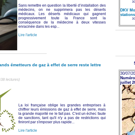
30
Sans remettre en question la liberté d’installation des
médecins, on ne supprimera pas les déserts
DKV Mob
médicaux. Les déserts médicaux qui gagnent
station
progressivement toute la France sont la
30
conséquence de la médecine à deux vitesses
enracinée dans les esp...
Lire l'article
nds émetteurs de gaz à effet de serre reste lettre
30/07/20
Numéro 
638 lectures)
juillet 
La loi française oblige les grandes entreprises à
chiffrer leurs émissions de gaz à effet de serre, mais
la grande majorité ne le fait pas. C'est un échec faute
de sanctions, tant qu'il n'y a pas de restrictions qui
finiront par s'imposer plus rapide...
Lire l'article