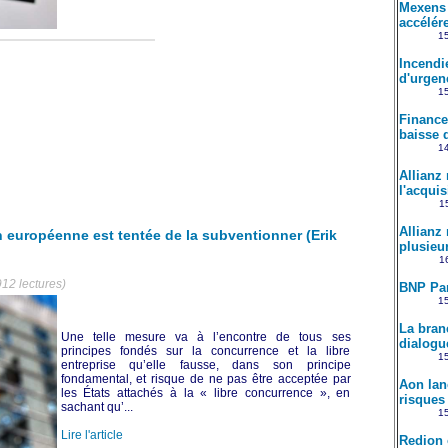
Mexens 
accélére
15
Incendi
d'urgenc
15
Finance
baisse d
14
Allianz
l'acqui
15
Allianz 
n européenne est tentée de la subventionner (Erik
plusieu
16
912 lectures)
BNP Par
15
La bran
Une telle mesure va à l’encontre de tous ses
dialogu
principes fondés sur la concurrence et la libre
15
entreprise qu’elle fausse, dans son principe
fondamental, et risque de ne pas être acceptée par
Aon lan
les États attachés à la « libre concurrence », en
risques l
sachant qu’...
15
Lire l'article
Redion 