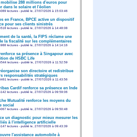
mobilise 288 millions d'euros pour
r dans le solaire et l'éolien
089 lectures - publié le, 27/07/2026 à 15:03:46
es en France, BPCE active un dispositif
e pour ses clients sinistrés
518 lectures - publié le, 27/07/2026 à 14:48:08
ment de la santé, la FIPS réclame une
e la fiscalité sur les complémentaires
988 lectures - publié le, 27/07/2026 à 14:14:16
 renforce sa présence à Singapour avec
sition de HSBC Life
544 lectures - publié le, 27/07/2026 à 11:52:59
réorganise son directoire et redistribue
rs responsabilités stratégiques
461 lectures - publié le, 27/07/2026 à 11:43:56
ibas Cardif renforce sa présence en Inde
142 lectures - publié le, 27/07/2026 à 09:59:06
che Mutualité renforce les moyens du
e social
067 lectures - publié le, 27/07/2026 à 09:50:48
ce un diagnostic pour mieux mesurer les
iés à l'intelligence artificielle
147 lectures - publié le, 27/07/2026 à 09:43:39
ouvre l'assistance automobile à