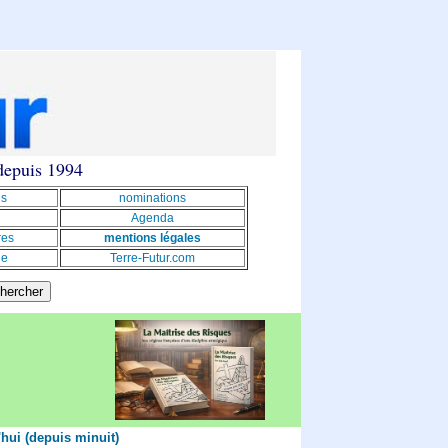
 depuis 1994
ns
nominations
Agenda
res
mentions légales
le
Terre-Futur.com
'hui (depuis minuit)