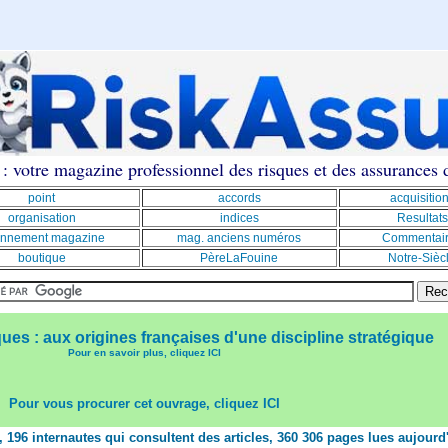
: votre magazine professionnel des risques et des assurances
point
accords
acquisitio
organisation
indices
Resultats
nnement magazine
mag. anciens numéros
Commentai
boutique
PèreLaFouine
Notre-Sièc
ques : aux origines françaises d'une discipline stratégique
Pour en savoir plus, cliquez ICI
Pour vous procurer cet ouvrage, cliquez ICI
t, 196 internautes qui consultent des articles, 360 306 pages lues aujourd