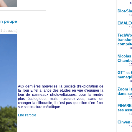
6
Diot-Si
10
 en poupe
EMALEC
10
1 lectures)
TechWol
transfo
compét
10
Nicolas
Chambe
10
GTT et 
managé
10
Aux dernières nouvelles, la Société d'exploitation de
Zoom la
la Tour Eiffel a lancé des études en vue d'équiper la
dans se
tour de panneaux photovoltaïques, pour la rendre
10
plus écologique, mais, rassurez-vous, sans en
changer la silhouette, il n'est pas question d'en fixer
FINARE 
sur sa structure métallique....
ses ass
10
Lire l'article
Cinven 
12