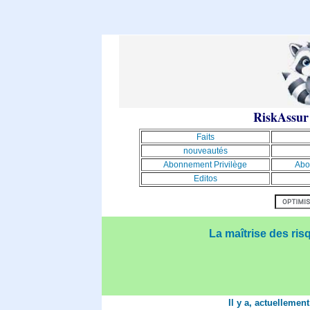
RiskAssur
Faits
nouveautés
Abonnement Privilège
Abo
Editos
La maîtrise des ris
Il y a, actuellemen