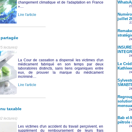
WhatsA
changement climatique et de l'adaptation en France
»....
23
Numéro 
Lire l'article
juillet 
23
Remake 
stratég
 partagée
24
INSUREM
5 lectures)
INTEGR
24
La Cour de cassation a dispensé les victimes d'un
Le Créd
médicament fabriqué en son temps par deux
Kathle
laboratoires distincts, sans liens organiques entre
eux, de prouver la marque du médicament
24
incriminé....
Sylvestr
SMABT
Lire l'article
24
Regroup
solution
mensual
enu taxable
24
Bab el-
2 lectures)
pétrole 
Les victimes d'un accident du travail perçoivent, en
24
supplément du remboursement de leurs frais