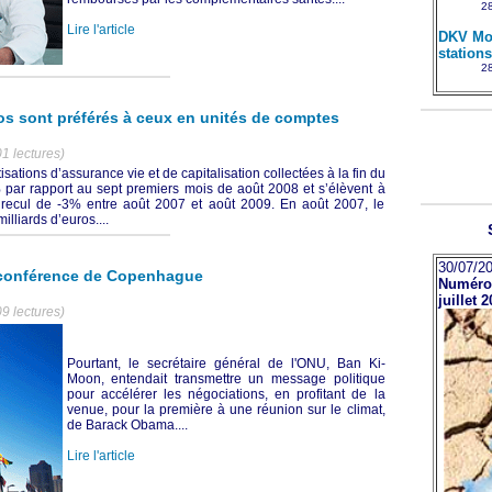
28
Lire l'article
DKV Mob
station
28
ros sont préférés à ceux en unités de comptes
1 lectures)
isations d’assurance vie et de capitalisation collectées à la fin du
par rapport au sept premiers mois de août 2008 et s’élèvent à
le recul de -3% entre août 2007 et août 2009. En août 2007, le
illiards d’euros....
30/07/20
 conférence de Copenhague
Numéro 
juillet 
9 lectures)
Pourtant, le secrétaire général de l'ONU, Ban Ki-
Moon, entendait transmettre un message politique
pour accélérer les négociations, en profitant de la
venue, pour la première à une réunion sur le climat,
de Barack Obama....
Lire l'article