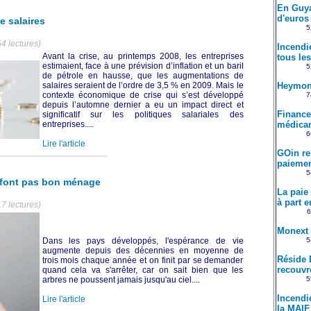
En Guya
d'euros 
e salaires
5
4 lectures)
Incendi
Avant la crise, au printemps 2008, les entreprises
tous le
estimaient, face à une prévision d’inflation et un baril
5
de pétrole en hausse, que les augmentations de
salaires seraient de l’ordre de 3,5 % en 2009. Mais le
Heymond
contexte économique de crise qui s’est développé
7
depuis l’automne dernier a eu un impact direct et
Financer
significatif sur les politiques salariales des
entreprises....
médicam
6
Lire l'article
GOin re
paiemen
5
e font pas bon ménage
La paie
à part e
7 lectures)
6
Monext 
Dans les pays développés, l'espérance de vie
5
augmente depuis des décennies en moyenne de
Réside 
trois mois chaque année et on finit par se demander
recouvr
quand cela va s'arrêter, car on sait bien que les
arbres ne poussent jamais jusqu'au ciel....
5
Incendi
Lire l'article
la MAIF 