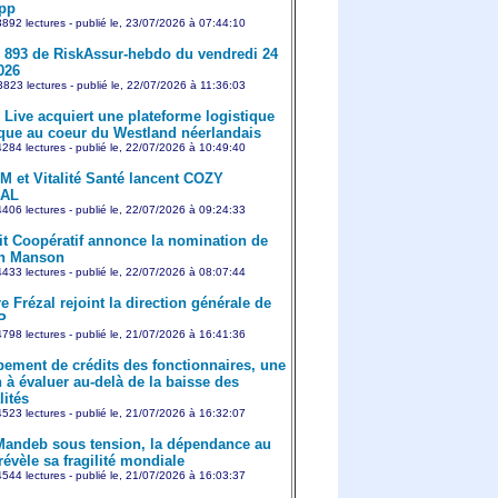
pp
892 lectures - publié le, 23/07/2026 à 07:44:10
893 de RiskAssur-hebdo du vendredi 24
2026
823 lectures - publié le, 22/07/2026 à 11:36:03
Live acquiert une plateforme logistique
ique au coeur du Westland néerlandais
284 lectures - publié le, 22/07/2026 à 10:49:40
 et Vitalité Santé lancent COZY
AL
406 lectures - publié le, 22/07/2026 à 09:24:33
it Coopératif annonce la nomination de
en Manson
433 lectures - publié le, 22/07/2026 à 08:07:44
e Frézal rejoint la direction générale de
P
798 lectures - publié le, 21/07/2026 à 16:41:36
ement de crédits des fonctionnaires, une
 à évaluer au-delà de la baisse des
ités
523 lectures - publié le, 21/07/2026 à 16:32:07
Mandeb sous tension, la dépendance au
révèle sa fragilité mondiale
544 lectures - publié le, 21/07/2026 à 16:03:37