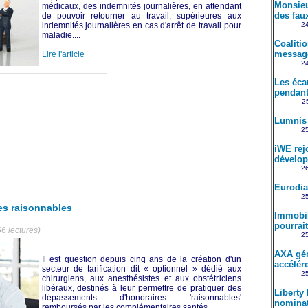
Monsieu
médicaux, des indemnités journalières, en attendant
des fau
de pouvoir retourner au travail, supérieures aux
indemnités journalières en cas d'arrêt de travail pour
24
maladie....
Coaliti
message
Lire l'article
24
Les éca
pendant
25
Lumnis 
25
iWE rejo
dévelo
26
Eurodia
25
es raisonnables
Immobili
pourrait
6 lectures)
25
AXA gén
Il est question depuis cinq ans de la création d'un
accélére
secteur de tarification dit « optionnel » dédié aux
25
chirurgiens, aux anesthésistes et aux obstétriciens
libéraux, destinés à leur permettre de pratiquer des
Liberty
dépassements d'honoraires 'raisonnables'
nomina
remboursés par les complémentaires santés....