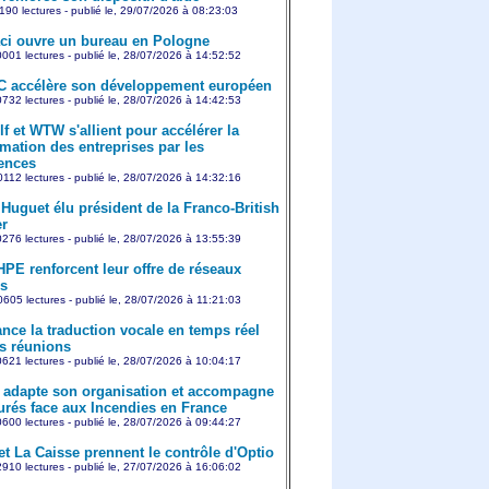
190 lectures - publié le, 29/07/2026 à 08:23:03
aci ouvre un bureau en Pologne
001 lectures - publié le, 28/07/2026 à 14:52:52
 accélère son développement européen
732 lectures - publié le, 28/07/2026 à 14:42:53
f et WTW s'allient pour accélérer la
rmation des entreprises par les
ences
112 lectures - publié le, 28/07/2026 à 14:32:16
 Huguet élu président de la Franco-British
r
276 lectures - publié le, 28/07/2026 à 13:55:39
HPE renforcent leur offre de réseaux
s
605 lectures - publié le, 28/07/2026 à 11:21:03
nce la traduction vocale en temps réel
s réunions
621 lectures - publié le, 28/07/2026 à 10:04:17
adapte son organisation et accompagne
urés face aux Incendies en France
600 lectures - publié le, 28/07/2026 à 09:44:27
et La Caisse prennent le contrôle d'Optio
910 lectures - publié le, 27/07/2026 à 16:06:02