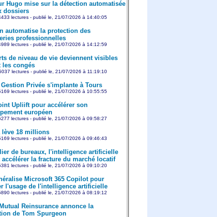
r Hugo mise sur la détection automatisée
x dossiers
433 lectures - publié le, 21/07/2026 à 14:40:05
on automatise la protection des
ries professionnelles
989 lectures - publié le, 21/07/2026 à 14:12:59
rts de niveau de vie deviennent visibles
 les congés
037 lectures - publié le, 21/07/2026 à 11:19:10
Gestion Privée s'implante à Tours
169 lectures - publié le, 21/07/2026 à 10:55:55
int Upliift pour accélérer son
ppement européen
277 lectures - publié le, 21/07/2026 à 09:58:27
 lève 18 millions
169 lectures - publié le, 21/07/2026 à 09:46:43
er de bureaux, l'intelligence artificielle
 accélérer la fracture du marché locatif
381 lectures - publié le, 21/07/2026 à 09:10:20
éralise Microsoft 365 Copilot pour
r l'usage de l'intelligence artificielle
890 lectures - publié le, 21/07/2026 à 08:19:12
 Mutual Reinsurance annonce la
tion de Tom Spurgeon