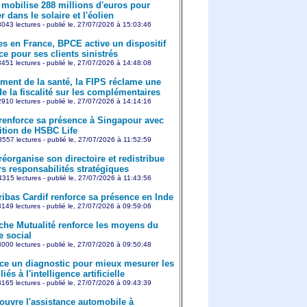
mobilise 288 millions d'euros pour
r dans le solaire et l'éolien
043 lectures - publié le, 27/07/2026 à 15:03:46
es en France, BPCE active un dispositif
e pour ses clients sinistrés
451 lectures - publié le, 27/07/2026 à 14:48:08
ment de la santé, la FIPS réclame une
e la fiscalité sur les complémentaires
910 lectures - publié le, 27/07/2026 à 14:14:16
 renforce sa présence à Singapour avec
sition de HSBC Life
557 lectures - publié le, 27/07/2026 à 11:52:59
réorganise son directoire et redistribue
rs responsabilités stratégiques
315 lectures - publié le, 27/07/2026 à 11:43:56
ibas Cardif renforce sa présence en Inde
149 lectures - publié le, 27/07/2026 à 09:59:06
che Mutualité renforce les moyens du
e social
000 lectures - publié le, 27/07/2026 à 09:50:48
ce un diagnostic pour mieux mesurer les
iés à l'intelligence artificielle
165 lectures - publié le, 27/07/2026 à 09:43:39
ouvre l'assistance automobile à