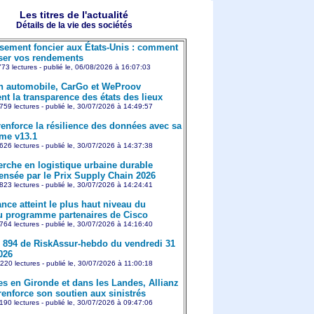
Les titres de l'actualité
Détails de la vie des sociétés
ssement foncier aux États-Unis : comment
er vos rendements
773 lectures - publié le, 06/08/2026 à 16:07:03
n automobile, CarGo et WeProov
nt la transparence des états des lieux
759 lectures - publié le, 30/07/2026 à 14:49:57
enforce la résilience des données avec sa
rme v13.1
626 lectures - publié le, 30/07/2026 à 14:37:38
erche en logistique urbaine durable
nsée par le Prix Supply Chain 2026
823 lectures - publié le, 30/07/2026 à 14:24:41
nce atteint le plus haut niveau du
 programme partenaires de Cisco
764 lectures - publié le, 30/07/2026 à 14:16:40
894 de RiskAssur-hebdo du vendredi 31
2026
220 lectures - publié le, 30/07/2026 à 11:00:18
es en Gironde et dans les Landes, Allianz
renforce son soutien aux sinistrés
190 lectures - publié le, 30/07/2026 à 09:47:06