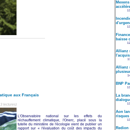
Mexens 
accélére
13
Incendi
d'urgenc
13
Finance
baisse d
12
Allianz
l'acqui
13
Allianz 
plusieu
14
BNP Par
13
atique aux Français
La bran
dialogu
13
3 lectures)
Aon lan
risques l
L'Observatoire national sur les effets du
réchauffement climatique, l'Onerc, placé sous la
13
tutelle du ministère de l'écologie vient de publier un
Redion 
rapport sur « l'évaluation du coût des impacts du