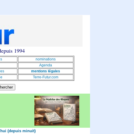
 depuis 1994
ns
nominations
Agenda
res
mentions légales
le
Terre-Futur.com
'hui (depuis minuit)