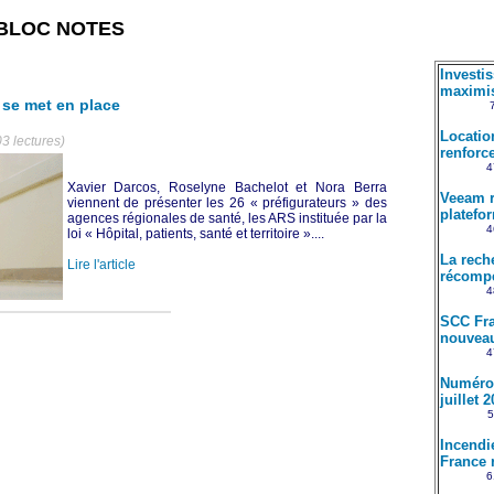
BLOC NOTES
Investi
maximis
 se met en place
Locatio
3 lectures)
renforce
4
Xavier Darcos, Roselyne Bachelot et Nora Berra
Veeam r
viennent de présenter les 26 « préfigurateurs » des
platefo
agences régionales de santé, les ARS instituée par la
4
loi « Hôpital, patients, santé et territoire »....
La rech
Lire l'article
récompe
4
SCC Fra
nouveau
4
Numéro 
juillet 
5
Incendi
France 
6