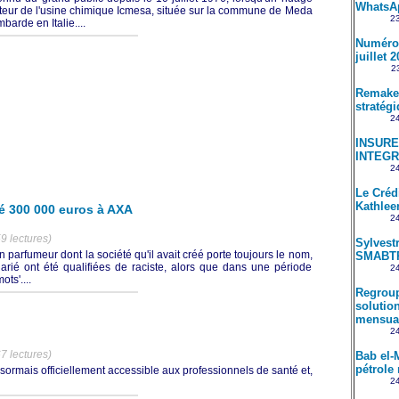
WhatsA
cteur de l'usine chimique Icmesa, située sur la commune de Meda
23
barde en Italie....
Numéro 
juillet 
23
Remake 
stratég
24
INSUREM
INTEGR
24
Le Créd
Kathle
é 300 000 euros à AXA
24
9 lectures)
Sylvestr
parfumeur dont la société qu'il avait créé porte toujours le nom,
SMABT
alarié ont été qualifiées de raciste, alors que dans une période
24
ts'....
Regroup
solution
mensual
24
7 lectures)
Bab el-
pétrole 
ormais officiellement accessible aux professionnels de santé et,
24