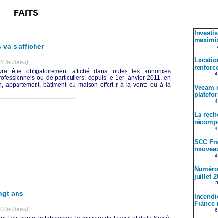
FAITS
Investi
maximis
 va s'afficher
Locatio
6 lectures)
renforce
vra être obligatoirement affiché dans toutes les annonces
4
ofessionnels ou de particuliers, depuis le 1er janvier 2011, en
, appartement, bâtiment ou maison offert r à la vente ou à la
Veeam r
platefo
4
La rech
récompe
4
SCC Fra
nouveau
4
Numéro 
juillet 
5
ingt ans
Incendi
France 
0 lectures)
6
oi Evin contre le tabagisme, le ministre du Travail et de la Santé,