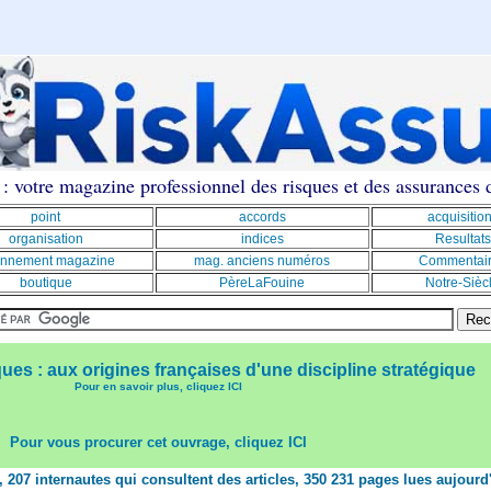
: votre magazine professionnel des risques et des assurances
point
accords
acquisitio
organisation
indices
Resultats
nnement magazine
mag. anciens numéros
Commentai
boutique
PèreLaFouine
Notre-Sièc
ques : aux origines françaises d'une discipline stratégique
Pour en savoir plus, cliquez ICI
Pour vous procurer cet ouvrage, cliquez ICI
t, 207 internautes qui consultent des articles, 350 231 pages lues aujourd