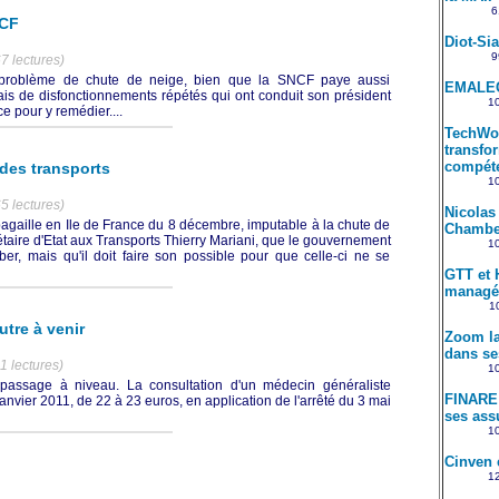
6
NCF
Diot-Si
9
7 lectures)
n problème de chute de neige, bien que la SNCF paye aussi
EMALEC
ais de disfonctionnements répétés qui ont conduit son président
10
 pour y remédier....
TechWol
transfo
compét
des transports
10
5 lectures)
Nicolas
 pagaille en Ile de France du 8 décembre, imputable à la chute de
Chambe
taire d'Etat aux Transports Thierry Mariani, que le gouvernement
10
r, mais qu'il doit faire son possible pour que celle-ci ne se
GTT et 
managé
10
tre à venir
Zoom la
dans se
1 lectures)
10
passage à niveau. La consultation d'un médecin généraliste
FINARE 
anvier 2011, de 22 à 23 euros, en application de l'arrêté du 3 mai
ses ass
10
Cinven 
12