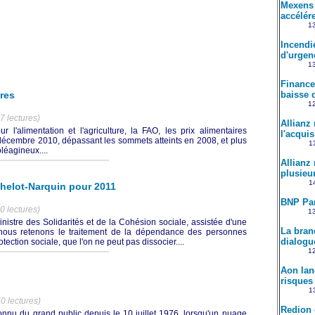
Mexens 
accélére
13
Incendi
d'urgenc
13
Finance
res
baisse d
12
7 lectures)
Allianz
 l'alimentation et l'agriculture, la FAO, les prix alimentaires
l'acqui
décembre 2010, dépassant les sommets atteints en 2008, et plus
13
oléagineux....
Allianz 
plusieu
14
chelot-Narquin pour 2011
BNP Par
0 lectures)
13
ministre des Solidarités et de la Cohésion sociale, assistée d'une
La bran
 nous retenons le traitement de la dépendance des personnes
dialogu
tection sociale, que l'on ne peut pas dissocier....
12
Aon lan
risques l
13
0 lectures)
Redion 
nnu du grand public depuis le 10 juillet 1976, lorsqu'un nuage