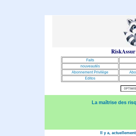
RiskAssur
Faits
nouveautés
Abonnement Privilège
Abo
Editos
La maîtrise des ris
Il y a, actuellemen