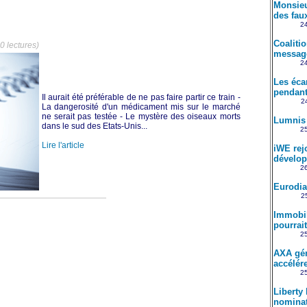
Monsieu
des fau
24
Coaliti
0 lectures)
message
24
Les éca
pendant
Il aurait été préférable de ne pas faire partir ce train -
24
La dangerosité d'un médicament mis sur le marché
ne serait pas testée - Le mystère des oiseaux morts
Lumnis 
dans le sud des Etats-Unis...
25
Lire l'article
iWE rejo
dévelo
26
Eurodia
2
Immobili
pourrait
25
AXA gén
accélére
25
Liberty
nomina