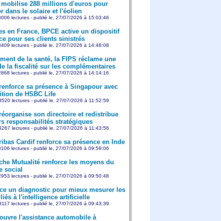
mobilise 288 millions d'euros pour
r dans le solaire et l'éolien
006 lectures - publié le, 27/07/2026 à 15:03:46
es en France, BPCE active un dispositif
e pour ses clients sinistrés
409 lectures - publié le, 27/07/2026 à 14:48:08
ment de la santé, la FIPS réclame une
e la fiscalité sur les complémentaires
868 lectures - publié le, 27/07/2026 à 14:14:16
 renforce sa présence à Singapour avec
sition de HSBC Life
520 lectures - publié le, 27/07/2026 à 11:52:59
réorganise son directoire et redistribue
rs responsabilités stratégiques
267 lectures - publié le, 27/07/2026 à 11:43:56
ibas Cardif renforce sa présence en Inde
106 lectures - publié le, 27/07/2026 à 09:59:06
che Mutualité renforce les moyens du
e social
953 lectures - publié le, 27/07/2026 à 09:50:48
ce un diagnostic pour mieux mesurer les
iés à l'intelligence artificielle
117 lectures - publié le, 27/07/2026 à 09:43:39
ouvre l'assistance automobile à