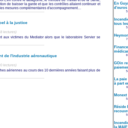
En Guya
tion de baisser la garde et que les contrôles allaient continuer et
d'euros 
 des mesures complémentaires d'accompagnement....
5
Incendi
l à la justice
tous le
5
8 lectures)
Heymond
 aux victimes du Mediator alors que le laboratoire Servier se
7
Financer
médicam
ent de l'industrie aéronautique
6
GOin re
0 lectures)
paiemen
hes aériennes au cours des 10 dernières années faisant plus de
5
La paie
à part e
6
Monext 
5
Réside 
recouvr
5
Incendi
la MAIF 