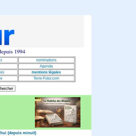
 depuis 1994
ns
nominations
Agenda
res
mentions légales
le
Terre-Futur.com
'hui (depuis minuit)