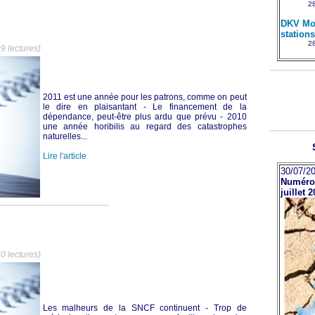
28
DKV Mob
station
28
9 lectures)
2011 est une année pour les patrons, comme on peut
le dire en plaisantant - Le financement de la
dépendance, peut-être plus ardu que prévu - 2010
une année horibilis au regard des catastrophes
naturelles...
Lire l'article
30/07/20
Numéro 
juillet 
0 lectures)
Les malheurs de la SNCF continuent - Trop de