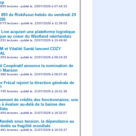
pp
850 lectures - publié le, 23/07/2026 à 07:44:10
893 de RiskAssur-hebdo du vendredi 24
2026
775 lectures - publié le, 22/07/2026 à 11:36:03
Live acquiert une plateforme logistique
ique au coeur du Westland néerlandais
231 lectures - publié le, 22/07/2026 à 10:49:40
 et Vitalité Santé lancent COZY
AL
353 lectures - publié le, 22/07/2026 à 09:24:33
it Coopératif annonce la nomination de
en Manson
380 lectures - publié le, 22/07/2026 à 08:07:44
e Frézal rejoint la direction générale de
P
745 lectures - publié le, 21/07/2026 à 16:41:36
ement de crédits des fonctionnaires, une
 à évaluer au-delà de la baisse des
ités
454 lectures - publié le, 21/07/2026 à 16:32:07
Mandeb sous tension, la dépendance au
révèle sa fragilité mondiale
491 lectures - publié le, 21/07/2026 à 16:03:37