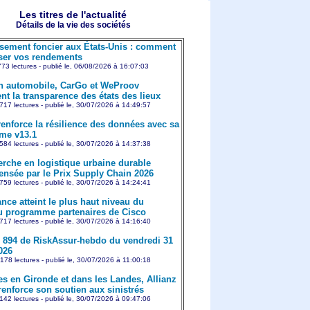
Les titres de l'actualité
Détails de la vie des sociétés
ssement foncier aux États-Unis : comment
er vos rendements
773 lectures - publié le, 06/08/2026 à 16:07:03
n automobile, CarGo et WeProov
nt la transparence des états des lieux
717 lectures - publié le, 30/07/2026 à 14:49:57
enforce la résilience des données avec sa
rme v13.1
584 lectures - publié le, 30/07/2026 à 14:37:38
erche en logistique urbaine durable
nsée par le Prix Supply Chain 2026
759 lectures - publié le, 30/07/2026 à 14:24:41
nce atteint le plus haut niveau du
 programme partenaires de Cisco
717 lectures - publié le, 30/07/2026 à 14:16:40
894 de RiskAssur-hebdo du vendredi 31
2026
178 lectures - publié le, 30/07/2026 à 11:00:18
es en Gironde et dans les Landes, Allianz
renforce son soutien aux sinistrés
142 lectures - publié le, 30/07/2026 à 09:47:06