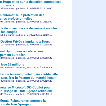
r Hugo mise sur la détection automatisée
x dossiers
385 lectures - publié le, 21/07/2026 à 14:40:05
on automatise la protection des
ries professionnelles
941 lectures - publié le, 21/07/2026 à 14:12:59
rts de niveau de vie deviennent visibles
 les congés
984 lectures - publié le, 21/07/2026 à 11:19:10
Gestion Privée s'implante à Tours
127 lectures - publié le, 21/07/2026 à 10:55:55
int Upliift pour accélérer son
ppement européen
240 lectures - publié le, 21/07/2026 à 09:58:27
 lève 18 millions
5111 lectures - publié le, 21/07/2026 à 09:46:43
er de bureaux, l'intelligence artificielle
 accélérer la fracture du marché locatif
328 lectures - publié le, 21/07/2026 à 09:10:20
éralise Microsoft 365 Copilot pour
r l'usage de l'intelligence artificielle
837 lectures - publié le, 21/07/2026 à 08:19:12
 Mutual Reinsurance annonce la
tion de Tom Spurgeon