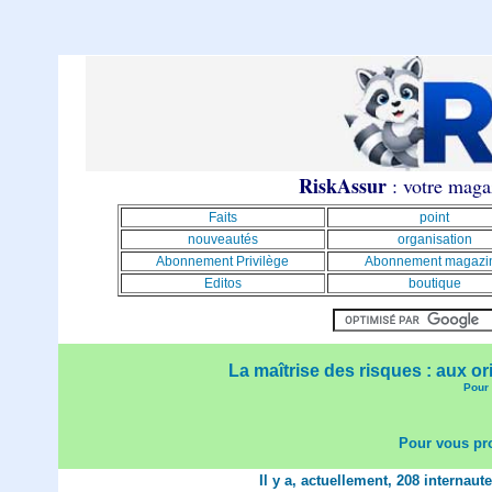
RiskAssur
: votre magaz
Faits
point
nouveautés
organisation
Abonnement Privilège
Abonnement magazi
Editos
boutique
La maîtrise des risques : aux or
Pour 
Pour vous pro
Il y a, actuellement, 208 internaut