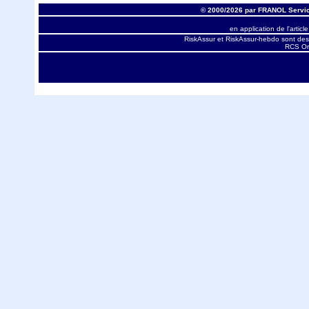
© 2000/2026 par FRANOL Servic
en application de l'articl
RiskAssur et RiskAssur-hebdo sont des
RCS Orl