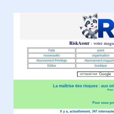
RiskAssur
: votre magaz
Faits
point
nouveautés
organisation
Abonnement Privilège
Abonnement magazi
Editos
boutique
La maîtrise des risques : aux or
Pour 
Pour vous pro
Il y a, actuellement, 347 internaut