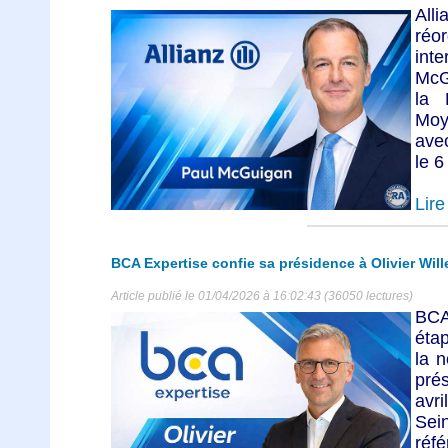
All
réo
int
McG
la 
Moy
ave
le 6
Lire 
BCA Expertise confie sa présidence à Olivier Wil
Article publié le 01/04/2026 à 16:02:43 (36050 lectures)
BCA
éta
la n
prés
avri
Sein
réfé