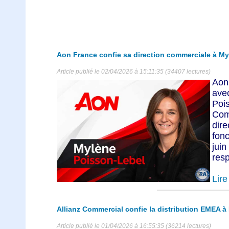
Aon France confie sa direction commerciale à M
Article publié le 02/04/2026 à 15:11:35 (34407 lectures)
Aon
ave
Poi
Com
dire
fon
jui
resp
Lire 
Allianz Commercial confie la distribution EMEA 
Article publié le 01/04/2026 à 16:55:35 (36214 lectures)