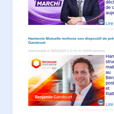
déci
de 
aupr
Lire 
Harmonie Mutuelle renforce son dispositif de pré
Gandouet
Article publié le 30/03/2026 à 11:21:31 (34550 lectures)
Har
str
mat
au 
Ben
pos
et 
Ratt
Lire 