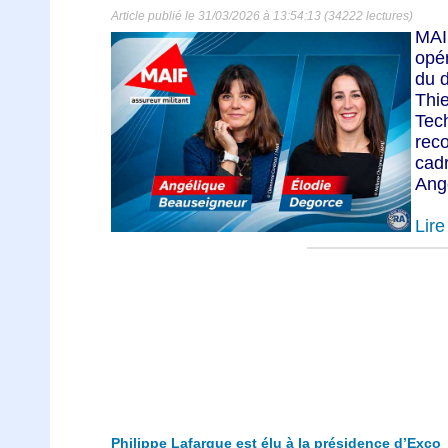
Article publié le 31/03/2026 à 13:54:13 (34222 lectures)
MAI
opé
du d
Thi
Tec
rec
cadr
Ang
Lire 
Philippe Lafargue est élu à la présidence d’Exco