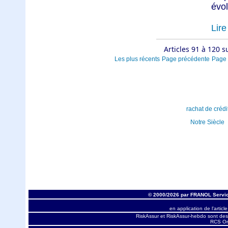
évolu
Lire 
Articles 91 à 120 s
Les plus récents
Page précédente
Page 
rachat de crédi
Notre Siècle
© 2000/2026 par FRANOL Servic
en application de l'articl
RiskAssur et RiskAssur-hebdo sont des
RCS Orl