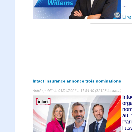
...
Lire 
Intact Insurance annonce trois nominations
Article publié le 01/04/2026 à 11:54:40 (32128 lectures)
Int
org
nomi
au 
Par
l’as