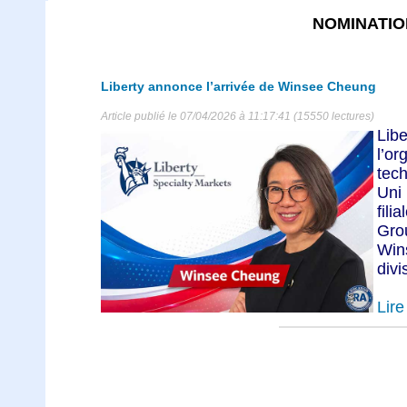
NOMINATIO
Liberty annonce l’arrivée de Winsee Cheung
Article publié le 07/04/2026 à 11:17:41 (15550 lectures)
Lib
l’o
tec
Uni
fili
Gro
Wi
divi
Lire 