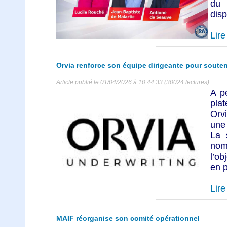
du 
disp
Lire 
Orvia renforce son équipe dirigeante pour soute
Article publié le 01/04/2026 à 10:44:33 (30024 lectures)
A p
pla
Orv
une 
La 
nomi
l’ob
en p
Lire 
MAIF réorganise son comité opérationnel