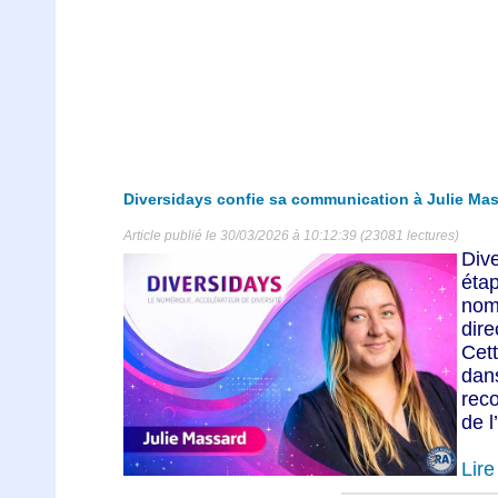
Diversidays confie sa communication à Julie Ma
Article publié le 30/03/2026 à 10:12:39 (23081 lectures)
Div
éta
nom
dir
Cet
dan
rec
de l
Lire 