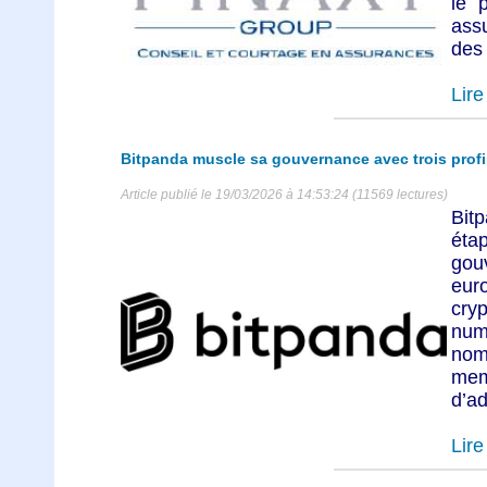
le 
ass
des 
Lire 
Bitpanda muscle sa gouvernance avec trois profi
Article publié le 19/03/2026 à 14:53:24 (11569 lectures)
Bit
éta
gou
eur
cry
nu
nom
me
d’ad
Lire 