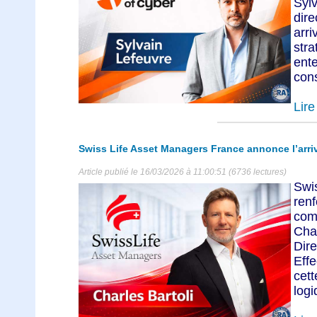
Syl
dir
arr
str
ent
cons
Lire 
Swiss Life Asset Managers France annonce l’arriv
Article publié le 16/03/2026 à 11:00:51 (6736 lectures)
Swi
re
com
Cha
Dir
Effe
cet
logi