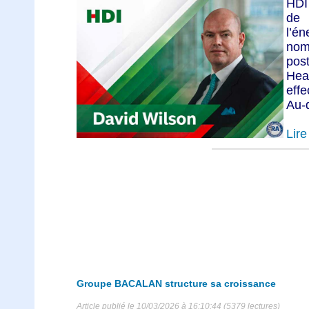
HDI 
de 
l’é
nom
pos
Hea
eff
Au-d
Lire 
Groupe BACALAN structure sa croissance
Article publié le 10/03/2026 à 16:10:44 (5379 lectures)