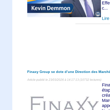
Eff
c...
Lire 
Finaxy Group se dote d’une Direction des March
Article publié le 23/03/2026 à 14:17:13 (10732 lectures)
Fin
étap
cré
Mar
appe