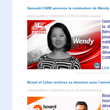
Generali CARE annonce la nomination de Wendy 
Article publié le 17/03/2026 à 11:34:14 (10806 lectures)
Gen
la d
Ben
pour
mét
des
dév
Cett
Lire 
Board of Cyber renforce sa direction avec l’arriv
Article publié le 17/03/2026 à 10:31:19 (10340 lectures)
Boa
no
dé