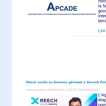
nou
la f
gou
int
terr
Lire 
Reech confie sa direction générale à Yannick Po
Article publié le 26/03/2026 à 15:43:25 (35276 lectures)
L’A
éta
nom