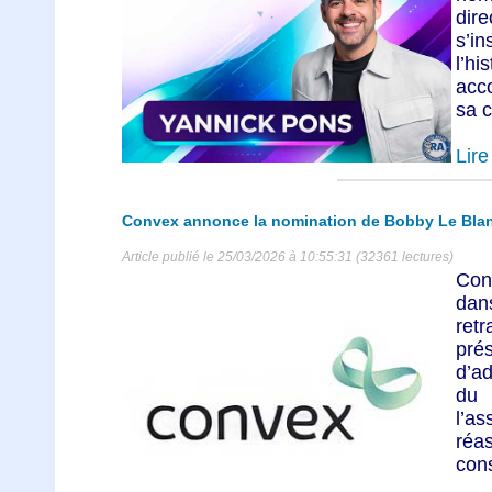
dir
s’i
l’h
acc
sa c
Lire 
Convex annonce la nomination de Bobby Le Bla
Article publié le 25/03/2026 à 10:55:31 (32361 lectures)
Con
dan
ret
pr
d’ad
du 
l’a
réa
cons