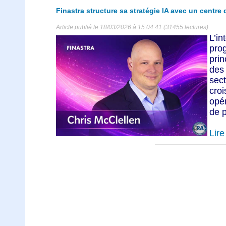
Finastra structure sa stratégie IA avec un centre
Article publié le 18/03/2026 à 15:04:41 (31455 lectures)
L’in
pro
prin
des
sec
croi
opér
de p
Lire 