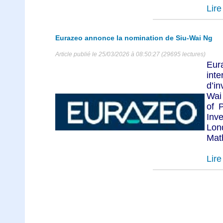
Lire 
Eurazeo annonce la nomination de Siu-Wai Ng
Article publié le 25/03/2026 à 08:50:27 (29695 lectures)
Eur
int
d’i
Wai
of 
Inv
Lon
Math
Lire 