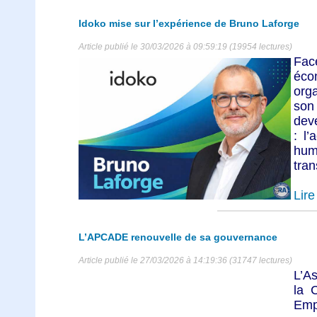
Idoko mise sur l’expérience de Bruno Laforge
Article publié le 30/03/2026 à 09:59:19 (19954 lectures)
Face
éc
org
son
deve
: l
hum
tran
Lire 
L’APCADE renouvelle de sa gouvernance
Article publié le 27/03/2026 à 14:19:36 (31747 lectures)
L’A
la 
Emp