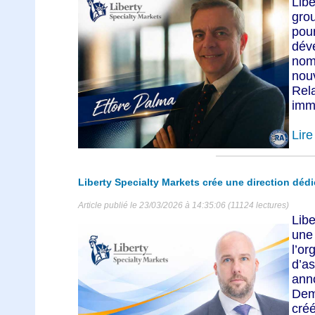
Libe
gro
pou
dév
nom
nou
Rel
immé
Lire 
Liberty Specialty Markets crée une direction dédi
Article publié le 23/03/2026 à 14:35:06 (11124 lectures)
Lib
un
l’o
d’
ann
Dem
créé