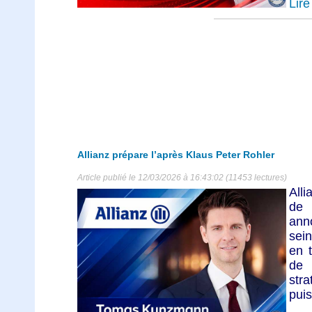
Lire 
Allianz prépare l’après Klaus Peter Rohler
Article publié le 12/03/2026 à 16:43:02 (11453 lectures)
Alli
de
anno
sein
en t
de 
str
pui