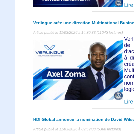
Lire 
Verlingue crée une direction Multinational Busin
Article publié le 11/03/2026 à 14:30:33 (11045 lectures)
Verl
d
d’a
à d
cr
Mul
con
nom
logi
Lire 
HDI Global annonce la nomination de David Wils
Article publié le 11/03/2026 à 09:59:08 (5368 lectures)