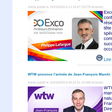
Article publié le 31/03/2026 à 13:14:47 (33776 lectures)
Exc
con
rése
têt
spé
comp
suc
occu
Lire 
WTW annonce l’arrivée de Jean-François Marchi
Article publié le 31/03/2026 à 09:22:51 (31588 lectures)
WTW
mar
nat
Fra
Dir