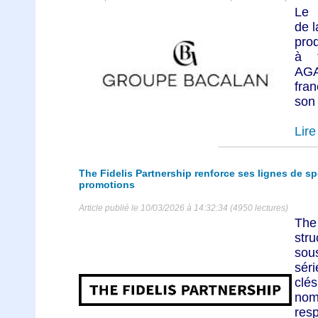
Le 
de l
prod
à t
AG
fra
son
Lire 
The Fidelis Partnership renforce ses lignes de s
promotions
Article publié le 10/03/2026 à 14:32:34 (4950 lectures)
The 
str
sou
sér
clé
nom
res