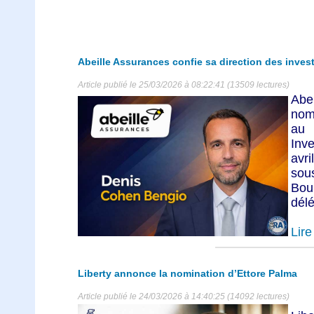
Abeille Assurances confie sa direction des inve
Article publié le 25/03/2026 à 08:22:41 (13509 lectures)
Abe
nom
au
Inv
avri
sou
Bou
délé
Lire 
Liberty annonce la nomination d’Ettore Palma
Article publié le 24/03/2026 à 14:40:25 (14092 lectures)