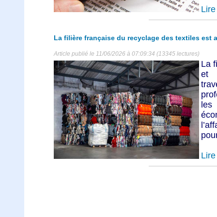
Lire 
La filière française du recyclage des textiles est 
Article publié le 11/06/2026 à 07:09:34 (13345 lectures)
La f
et 
tra
pro
les 
éco
l’a
pour
Lire 