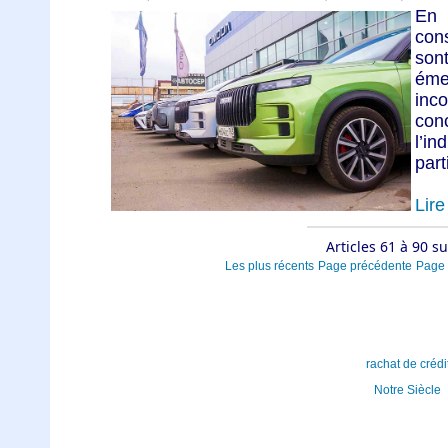
En
con
son
éme
in
con
l’in
part
Lire 
Articles 61 à 90 s
Les plus récents
Page précédente
Page 
rachat de crédi
Notre Siècle