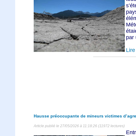
s’é
pay
élé
Mét
éta
par 
Lire 
Hausse préoccupante de mineurs victimes d’agr
Article publié le 27/05/2026 à 11:18:26 (11972 lectures)
Entr