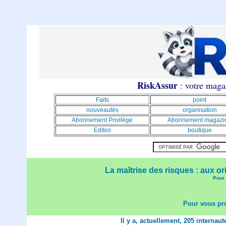
RiskAssur
: votre magaz
Faits
point
nouveautés
organisation
Abonnement Privilège
Abonnement magazi
Editos
boutique
La maîtrise des risques : aux or
Pour 
Pour vous pro
Il y a, actuellement, 205 internau