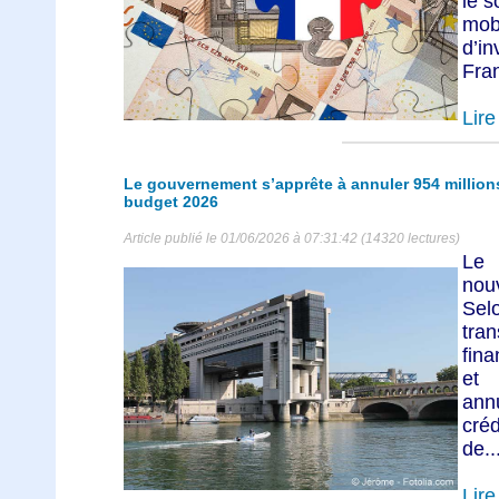
le 
mob
d’i
Fran
Lire 
Le gouvernement s’apprête à annuler 954 millions 
budget 2026
Article publié le 01/06/2026 à 07:31:42 (14320 lectures)
Le 
nou
Sel
tra
fin
et 
ann
cré
de..
Lire 