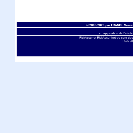
© 2000/2026 par FRANOL Servic
en application de l'articl
RiskAssur et RiskAssur-hebdo sont des
RCS Orl