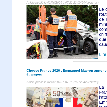
Article publié le 02/06/2026 à 07:22:22 (14204 lectures)
Le d
rou
de 
min
com
chif
que
caus
Lire 
Choose France 2026 : Emmanuel Macron annonce
étrangers
Article publié le 02/06/2026 à 07:15:29 (12942 lectures)
La 
Fra
l’at
Emm