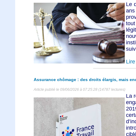
Le 
ans 
pro
tou
légi
nou
ins
suivr
Lire 
Assurance chômage : des droits élargis, mais en
Article publié le 09/06/2026 à 07:25:28 (14787 lectures)
La 
eng
201
ce
d’i
int
cib