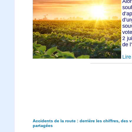
Al
sou
d’a
d’u
sou
vot
2 ju
de l
Lire 
Accidents de la route : derrière les chiffres, des 
partagées