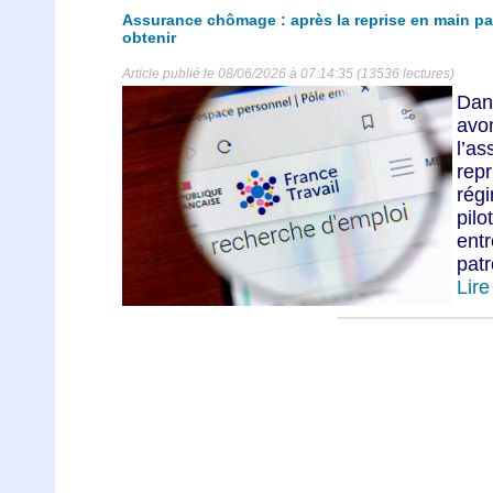
Assurance chômage : après la reprise en main par l
obtenir
Article publié le 08/06/2026 à 07:14:35 (13536 lectures)
Dan
avo
l’a
rep
rég
pilo
ent
patr
Lire 