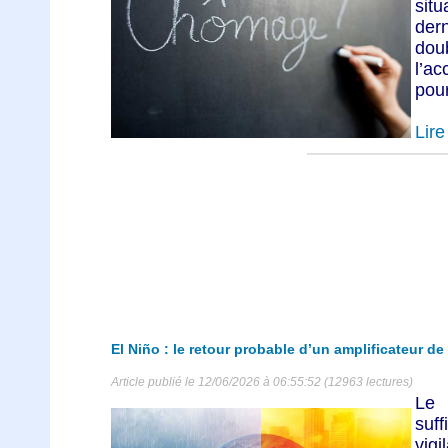
situ
der
dou
l’ac
pour
Lire 
El Niño : le retour probable d’un amplificateur de
Article publié le 12/06/2026 à 06:55:52 (12963 lectures)
Le
suff
vig