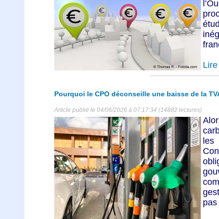
l’Ou
pro
étu
inég
fran
Lire 
Pourquoi le CPO déconseille une baisse de la TVA
Article publié le 04/06/2026 à 07:17:34 (14882 lectures)
Alo
car
les
Co
obl
go
com
gest
pas 