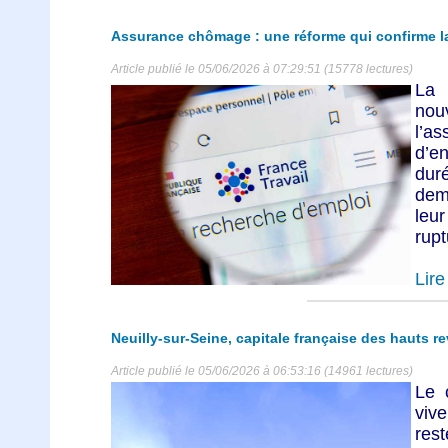
Assurance chômage : une réforme qui confirme la 
Article publié le 05/06/2026 à 07:29:51 (15778 lectures)
La 
nou
l’a
d’e
du
dem
leu
rupt
Lire 
Neuilly-sur-Seine, capitale française des hauts r
Article publié le 05/06/2026 à 06:53:16 (14961 lectures)
Le 
vive
res