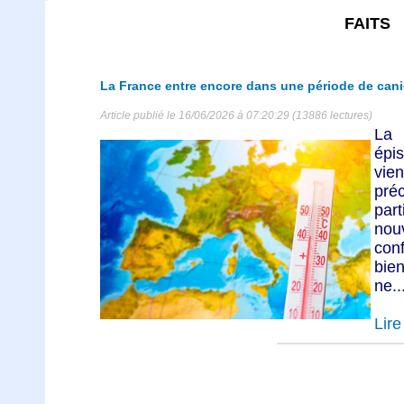
FAITS
La France entre encore dans une période de cani
Article publié le 16/06/2026 à 07:20:29 (13886 lectures)
La 
épi
vie
pr
par
nou
con
bien
ne..
Lire 