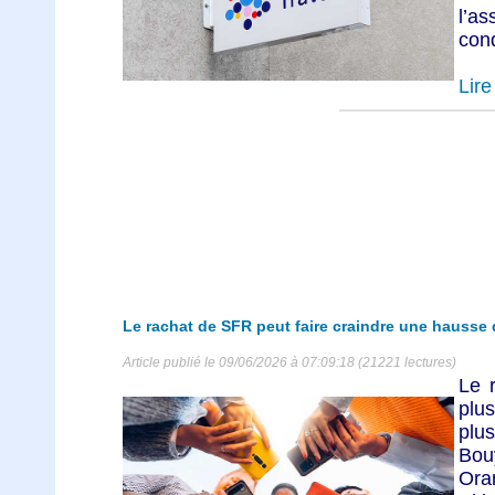
l’
cond
Lire 
Le rachat de SFR peut faire craindre une hausse d
Article publié le 09/06/2026 à 07:09:18 (21221 lectures)
Le 
plu
plu
Bou
Ora