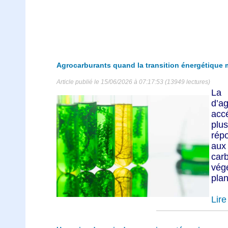
Agrocarburants quand la transition énergétique m
Article publié le 15/06/2026 à 07:17:53 (13949 lectures)
La
d’a
acc
plu
rép
aux
car
vég
plan
Lire 