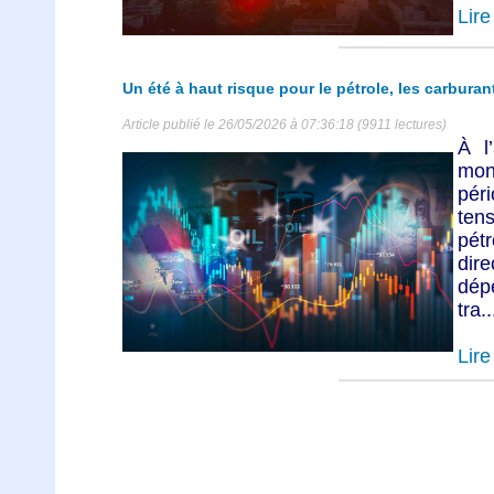
Lire 
Un été à haut risque pour le pétrole, les carburant
Article publié le 26/05/2026 à 07:36:18 (9911 lectures)
À l
mond
péri
tens
pét
dire
dép
tra..
Lire 