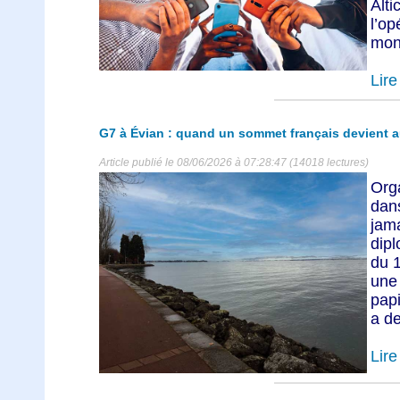
Alt
l’o
mont
Lire 
G7 à Évian : quand un sommet français devient au
Article publié le 08/06/2026 à 07:28:47 (14018 lectures)
Org
dan
ja
dipl
du 1
une
papi
a de
Lire 