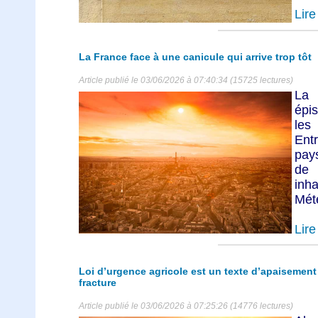
Lire 
La France face à une canicule qui arrive trop tôt
Article publié le 03/06/2026 à 07:40:34 (15725 lectures)
La 
épi
les 
Ent
pay
de 
inh
Mété
Lire 
Loi d’urgence agricole est un texte d’apaisemen
fracture
Article publié le 03/06/2026 à 07:25:26 (14776 lectures)