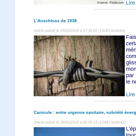
Lire 
L’Anschluss de 1938
Article publié le 29/05/2026 à 07:39:02 (14283 lectures)
Fai
cer
mér
com
gli
mon
par
le n
Lire 
Canicule : entre urgence sanitaire, sobriété énergé
Article publié le 28/05/2026 à 06:59:23 (12481 lectures)
L’é
tou