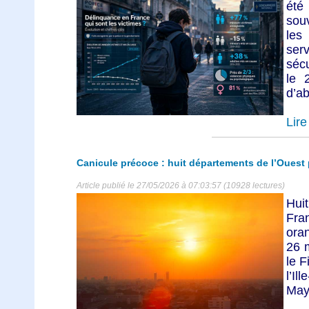
été
sou
les
serv
sécu
le 
d’ab
Lire 
Canicule précoce : huit départements de l’Ouest 
Article publié le 27/05/2026 à 07:03:57 (10928 lectures)
Hui
Fra
oran
26 m
le F
l’Il
Maye