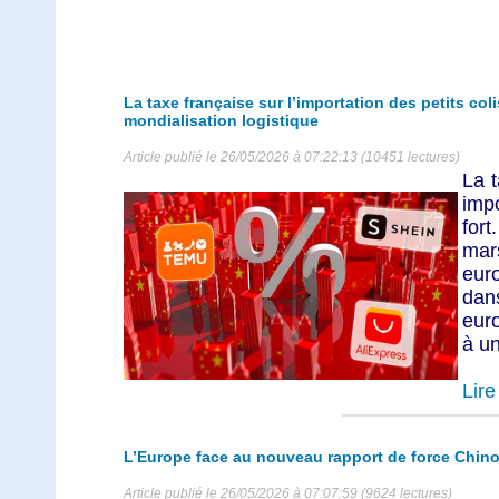
La taxe française sur l’importation des petits coli
mondialisation logistique
Article publié le 26/05/2026 à 07:22:13 (10451 lectures)
La t
imp
for
mar
eur
dan
euro
à u
Lire 
L’Europe face au nouveau rapport de force Chino
Article publié le 26/05/2026 à 07:07:59 (9624 lectures)