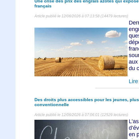
Une crise des prix des engrais azotés qui expose 
français
Article publié le 12/06/2026 à 07:13:58 (14479 lectures)
Der
eng
que
dép
fra
sou
aux 
du 
Lire 
Des droits plus accessibles pour les jeunes, plu
conventionnelle
Article publié le 12/06/2026 à 07:06:01 (12529 lectures)
L’a
d’év
en p