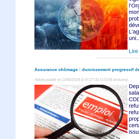
l’O
mon
prob
dév
L’a
uni..
Lire 
Assurance chômage : durcissement progressif de
Article publié le 11/06/2026 à 07:27:43 (13106 lectures)
Dep
sala
CDD
ref
ref
pro
cert
issu