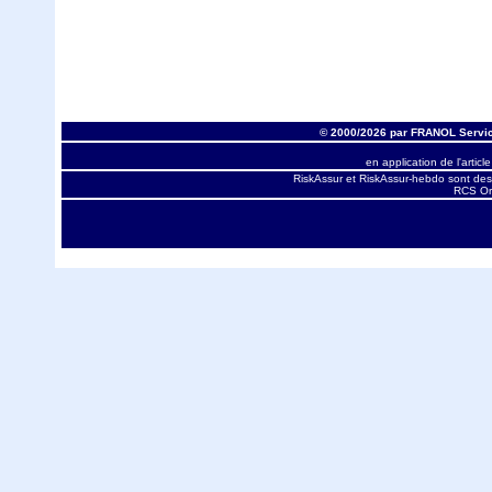
© 2000/2026 par FRANOL Servic
en application de l'articl
RiskAssur et RiskAssur-hebdo sont des
RCS Orl