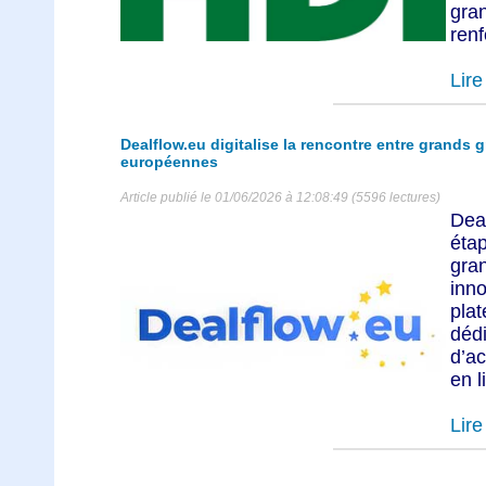
gra
renf
Lire 
Dealflow.eu digitalise la rencontre entre grands 
européennes
Article publié le 01/06/2026 à 12:08:49 (5596 lectures)
Dea
éta
gra
in
pla
déd
d’ac
en l
Lire 