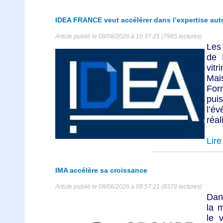
IDEA FRANCE veut accélérer dans l’expertise au
Article publié le 08/06/2026 à 10:37:21 (7965 lectures)
Les 
de 
vitr
Mai
For
pu
l’é
réal
Lire 
IMA accélère sa croissance
Article publié le 08/06/2026 à 08:57:21 (8379 lectures)
Dan
la 
le v