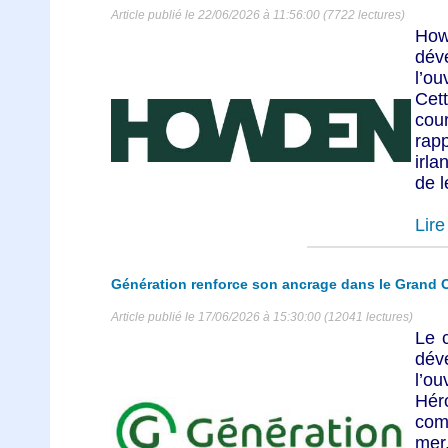
Article publié le 22/06/2026 à 11:56:00 (7722 lectures)
Ho
dév
l’ou
Cett
cou
rap
irla
de l
Lire 
Génération renforce son ancrage dans le Grand 
Article publié le 17/06/2026 à 15:30:00 (12041 lectures)
Le c
dév
l’o
Héro
com
mer