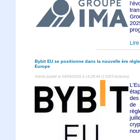
l’é
tra
Gro
202
prog
Lire 
Bybit EU se positionne dans la nouvelle ère rég
Europe
Article publié le 04/06/2026 à 14:28:44 (13303 lectures)
L’E
éta
des
de 
règ
juil
cry
nouv