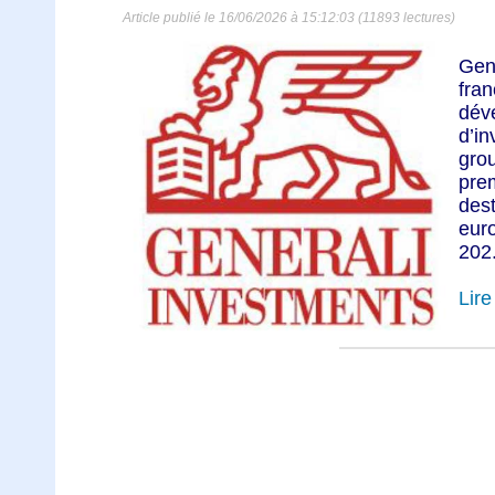
Article publié le 16/06/2026 à 15:12:03 (11893 lectures)
Gen
fran
dév
d’i
gro
pre
des
eur
202.
Lire 