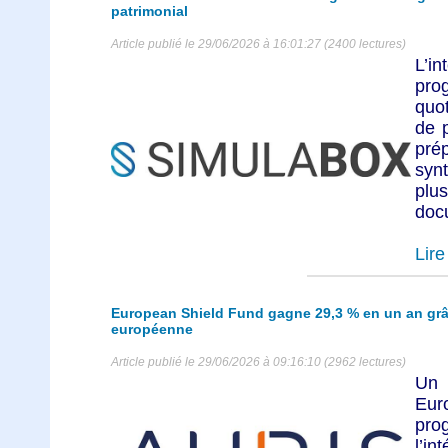
patrimonial
Article publié le 29/06/2026 à 16:01:27 (2400 lectures)
L’i
pro
quot
de p
pr
syn
plus
docu
Lire 
European Shield Fund gagne 29,3 % en un an grâc
européenne
Article publié le 29/06/2026 à 09:16:10 (2962 lectures)
Un 
Eur
pro
l’in