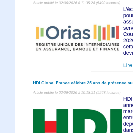
Article publié le 02/06/2026 à 11:35:24 (5490 lectures)
L’é
pou
ass
ser
Cou
202
cet
devi
Lire 
HDI Global France célèbre 25 ans de présence sur
Article publié le 02/06/2026 à 10:18:51 (5268 lectures)
HDI
ann
mar
ent
dep
dans