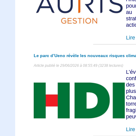
pour
au 
str
acti
Lire 
Le parc d’Ueno révèle les nouveaux risques cli
Article publié le 29/06/2026 à 08:55:49 (3238 lectures)
L’é
con
des
plu
Ch
torr
fra
peu
Lire 