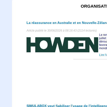
ORGANISAT
La réassurance en Australie et en Nouvelle-Zéla
Article publié le 30/06/2026 à 08:16:43 (2114 lectures)
Le re
juille
dérou
favor
mondia
Lire l'
SIMULABOX veut fiabiliser l’usage de l’intelligence