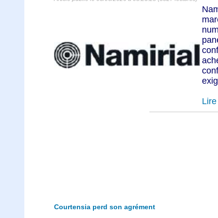
Nam
mar
num
pan
con
ach
con
exig
Lire 
Courtensia perd son agrément