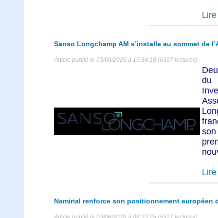
Lire 
Sanso Longchamp AM s’installe au sommet de l’
Article publié le 03/06/2026 à 10:34:18 (6397 lectures)
Deu
du 
Inv
As
Lon
fra
son
pre
nouv
Lire 
Namirial renforce son positionnement européen 
Article publié le 03/06/2026 à 08:23:25 (5527 lectures)