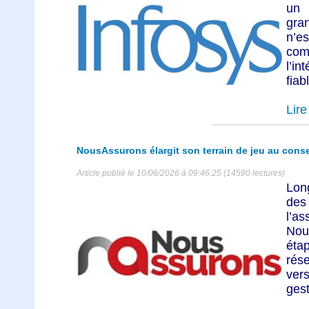
un 
gra
n’e
com
l’i
fiab
Lire 
NousAssurons élargit son terrain de jeu au conse
Article publié le 10/06/2026 à 09:46:25 (14590 lectures)
Lon
des
l’
Nou
éta
rés
ver
gest