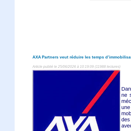
AXA Partners veut réduire les temps d’immobilisat
Article publié le 25/06/2026 à 10:19:09 (11988 lectures)
Dans
ne 
méc
une 
mob
des 
avec