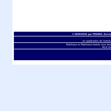
© 2000/2026 par FRANOL Servic
en application de l'articl
RiskAssur et RiskAssur-hebdo sont des
RCS Orl