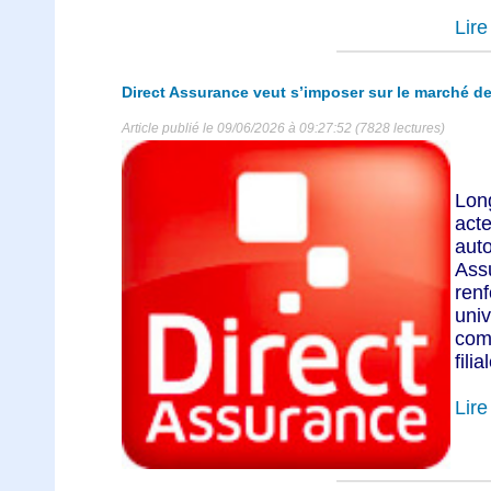
Lire 
Direct Assurance veut s’imposer sur le marché d
Article publié le 09/06/2026 à 09:27:52 (7828 lectures)
Lon
act
auto
Ass
ren
un
com
fili
Lire 