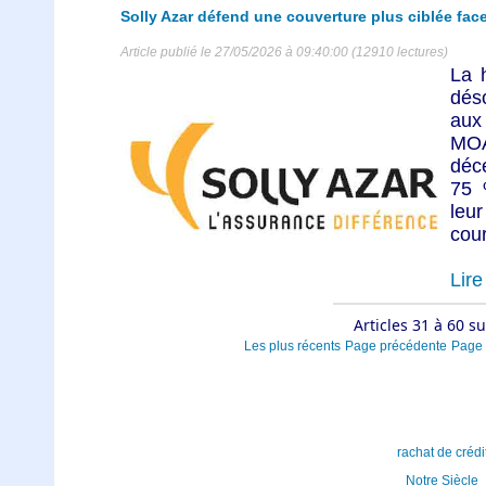
Solly Azar défend une couverture plus ciblée fac
Article publié le 27/05/2026 à 09:40:00 (12910 lectures)
La 
dés
aux
MO
déce
75 
leu
cour
Lire 
Articles 31 à 60 s
Les plus récents
Page précédente
Page 
rachat de crédi
Notre Siècle