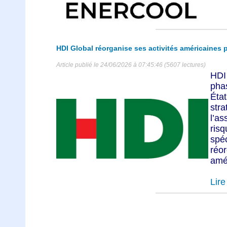
HDI Global réorganise ses activités américaines 
Article publié le 24/06/2026 à 07:45:46 (5607 lectures)
HDI
pha
Éta
str
l’a
risq
sp
réo
amé.
Lire 