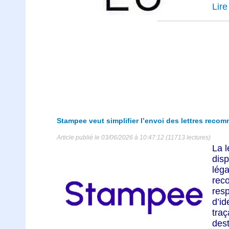
Lire 
Stampee veut simplifier l’envoi des lettres reco
Article publié le 03/06/2026 à 10:47:12 (11713 lectures)
La 
dis
lég
rec
resp
d’i
tra
dest