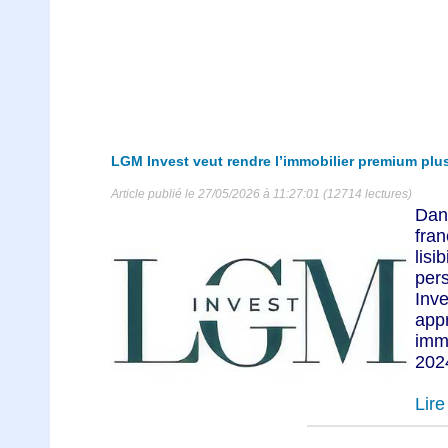
LGM Invest veut rendre l’immobilier premium plu
Article publié le 27/05/2026 à 11:27:01 (12714 lectures)
Dan
fra
lis
per
Inv
app
imm
2024
Lire 