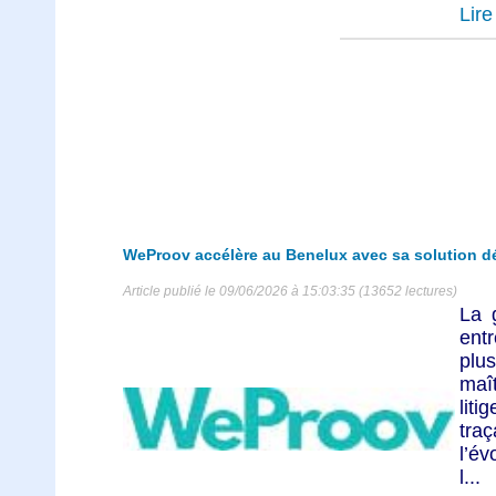
Lire 
WeProov accélère au Benelux avec sa solution dé
Article publié le 09/06/2026 à 15:03:35 (13652 lectures)
La 
ent
plu
maît
lit
traç
l’év
l...