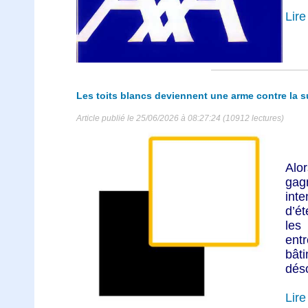
Lire 
Les toits blancs deviennent une arme contre la 
Article publié le 25/06/2026 à 08:27:24 (10912 lectures)
Alo
gag
int
d’é
les
ent
bât
déso
Lire 