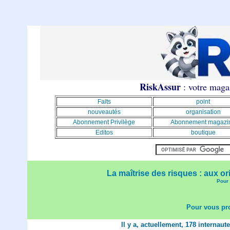
RiskAssur
: votre magaz
Faits
point
nouveautés
organisation
Abonnement Privilège
Abonnement magazi
Editos
boutique
La maîtrise des risques : aux or
Pour 
Pour vous pro
Il y a, actuellement, 178 internaut