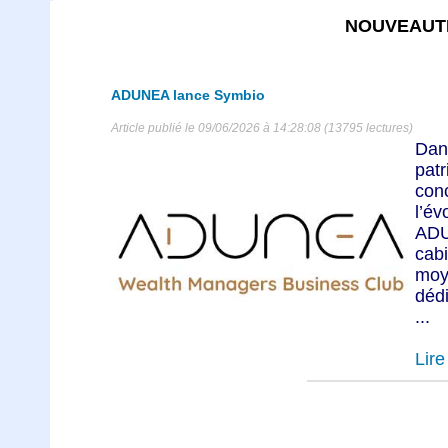
NOUVEAUT
ADUNEA lance Symbio
Article publié le 09/06/2026 à 14:28:08 (13795 lectures)
Dan
pa
con
l’év
AD
cab
moy
dédi
...
Lire 