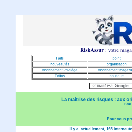
RiskAssur
: votre magaz
Faits
point
nouveautés
organisation
Abonnement Privilège
Abonnement magazi
Editos
boutique
La maîtrise des risques : aux or
Pour 
Pour vous pro
Il y a, actuellement, 165 internaut