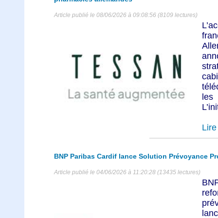
Article publié le 08/06/2026 à 09:08:56 (8109 lectures)
L’a
fra
All
an
str
ca
tél
les
L’ini
Lire 
BNP Paribas Cardif lance Solution Prévoyance Pr
Article publié le 04/06/2026 à 11:20:28 (13435 lectures)
BNP
re
pré
la