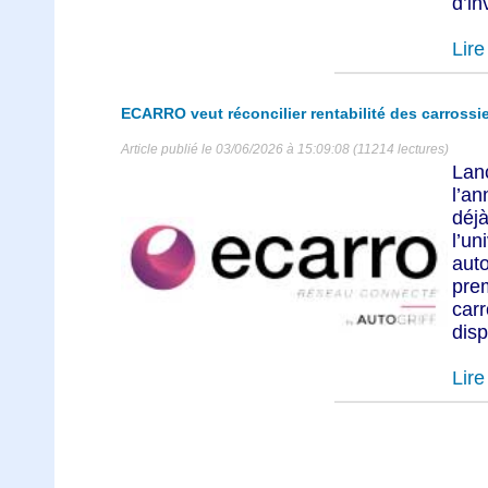
d’in
Lire 
ECARRO veut réconcilier rentabilité des carrossier
Article publié le 03/06/2026 à 15:09:08 (11214 lectures)
Lan
l’a
déj
l’u
aut
pre
carr
disp
Lire 