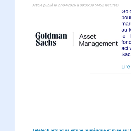
Article publié le 27/04/2026 à 09:06:39 (4452 lectures)
Gol
pou
mar
au 
le 
fon
act
Sach
Lire 
Teletech refond sa vitrine numérique et mise sur l