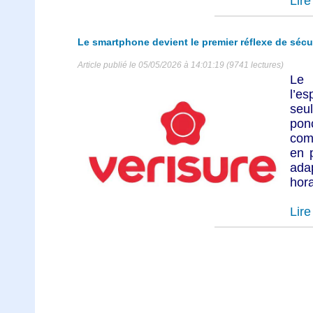
Lire 
Le smartphone devient le premier réflexe de séc
Article publié le 05/05/2026 à 14:01:19 (9741 lectures)
Le 
l’e
seu
ponc
com
en p
ada
hora
Lire 