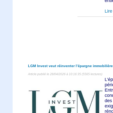
enti
Lire 
LGM Invest veut réinventer l’épargne immobilière
Article publié le 28/04/2026 à 10:16:35 (5565 lectures)
L’é
péri
En
cond
des
exi
rén