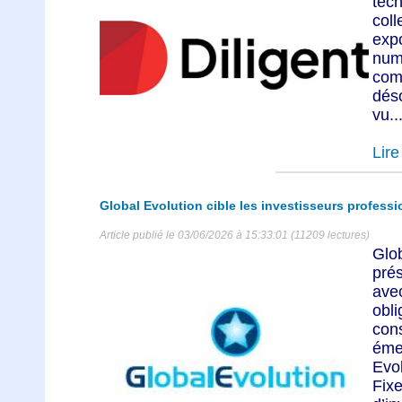
tech
col
ex
num
com
dés
vu..
Lire 
Global Evolution cible les investisseurs professi
Article publié le 03/06/2026 à 15:33:01 (11209 lectures)
Glo
pré
ave
obl
con
ém
Evo
Fix