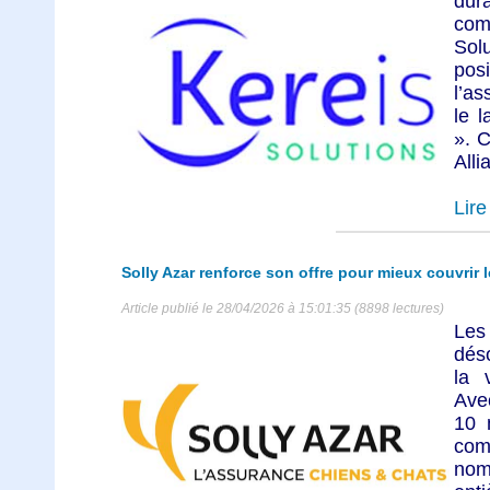
du
com
So
pos
l’as
le 
». C
Allia
Lire 
Solly Azar renforce son offre pour mieux couvrir l
Article publié le 28/04/2026 à 15:01:35 (8898 lectures)
Les
dés
la 
Avec
10 
com
nom