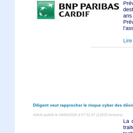
Pré
des
ans
Prév
l’as
Lire 
Diligent veut rapprocher le risque cyber des déci
Article publié le 04/06/2026 à 07:52:47 (12635 lectures)
La 
tra