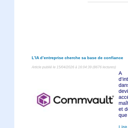
L’IA d’entreprise cherche sa base de confiance
Article publié le 15/04/2026 à 16:04:39 (8676 lectures)
A 
d’in
dan
dev
accé
maî
et d
que
Lire 