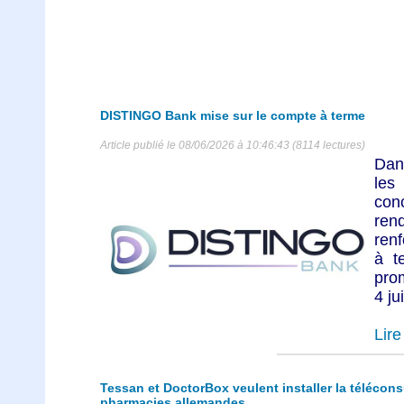
DISTINGO Bank mise sur le compte à terme
Article publié le 08/06/2026 à 10:46:43 (8114 lectures)
Dan
les
con
re
renf
à t
prom
4 ju
Lire 
Tessan et DoctorBox veulent installer la télécon
pharmacies allemandes