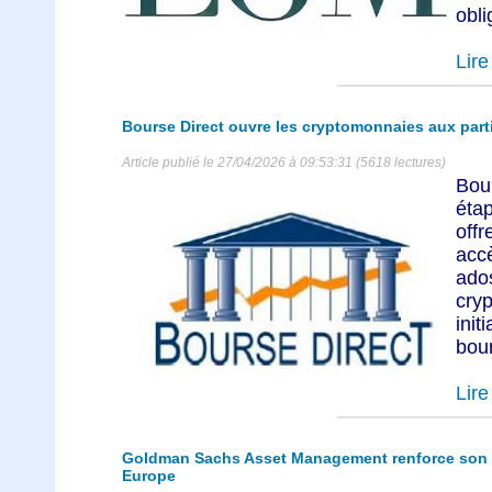
obli
Lire 
Bourse Direct ouvre les cryptomonnaies aux parti
Article publié le 27/04/2026 à 09:53:31 (5618 lectures)
Bour
étap
off
acc
ad
cry
init
bour
Lire 
Goldman Sachs Asset Management renforce son of
Europe