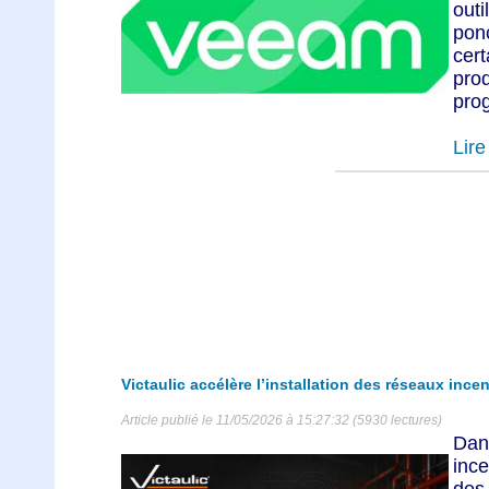
out
pon
cer
pro
prog
Lire 
Victaulic accélère l’installation des réseaux ince
Article publié le 11/05/2026 à 15:27:32 (5930 lectures)
Dan
ince
des