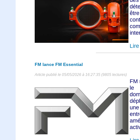
dét
êtr
con
com
inte
Lire 
FM lance FM Essential
Article publié le 05/05/2026 à 16:27:35 (9805 lectures)
FM 
le
dom
dépl
une
entr
amé
acti