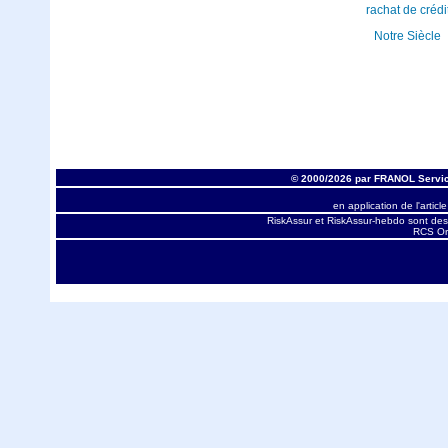
rachat de crédi
Notre Siècle
© 2000/2026 par FRANOL Servic
en application de l'articl
RiskAssur et RiskAssur-hebdo sont des
RCS Orl