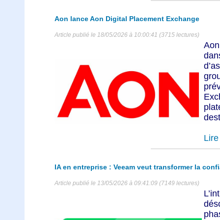
Aon lance Aon Digital Placement Exchange
Article publié le 18/05/2026 à 10:00:41 (3715 lectures)
Aon
dan
d’a
gro
pré
Ex
pla
dest
Lire 
IA en entreprise : Veeam veut transformer la conf
Article publié le 13/05/2026 à 09:41:09 (7149 lectures)
L’i
dés
phas