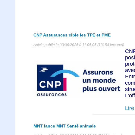
CNP Assurances cible les TPE et PME
Article publié le 03/06/2026 à 11:05:05 (13154 lectures)
CNP
pos
pro
ave
Ent
com
str
L’of
Lire 
MNT lance MNT Santé animale