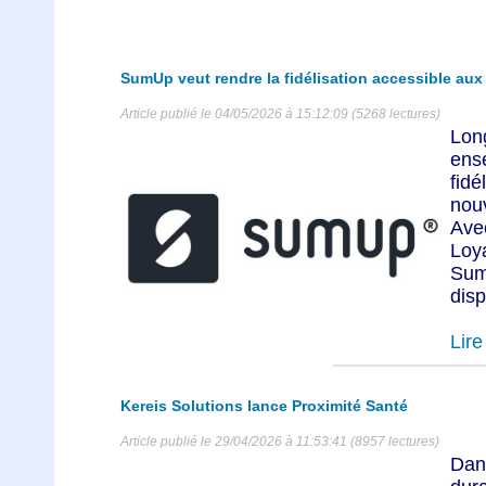
SumUp veut rendre la fidélisation accessible a
Article publié le 04/05/2026 à 15:12:09 (5268 lectures)
Lon
ens
fidé
nou
Ave
Loy
Su
disp
Lire 
Kereis Solutions lance Proximité Santé
Article publié le 29/04/2026 à 11:53:41 (8957 lectures)
Dan