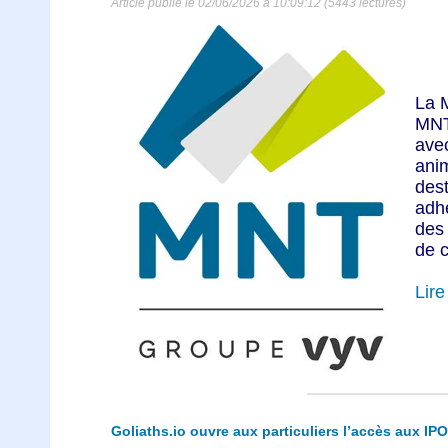
Article publié le 02/06/2026 à 10:09:12 (5443 lectures)
La M
MNT
ave
ani
des
adh
des 
de 
Lire 
Goliaths.io ouvre aux particuliers l’accès aux IP