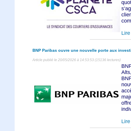
quo
s’ag
cl
comp
Lire 
BNP Paribas ouvre une nouvelle porte aux invest
Article publié le 20/05/2026 à 14:53:53 (15136 lectures)
BNP
Alt
BNP
nou
accè
maj
off
indi
Lire 