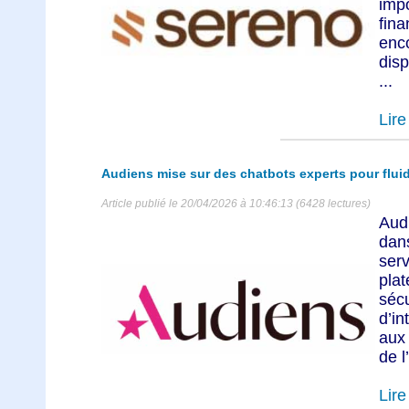
imp
fin
enc
disp
...
Lire 
Audiens mise sur des chatbots experts pour fluidi
Article publié le 20/04/2026 à 10:46:13 (6428 lectures)
Aud
dan
se
pla
séc
d’in
aux
de l
Lire 