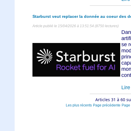
Starburst veut replacer la donnée au coeur des d
Article publié le 15/04/2026 à 13:51:54 (8750 lectures)
Dan
arti
se r
mod
prin
cap
mom
cont
Lire 
Articles 31 à 60 s
Les plus récents
Page précédente
Page 