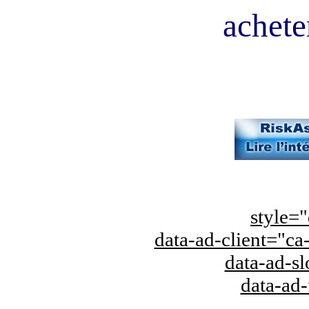
acheter
style="
data-ad-client="
data-ad-s
data-ad